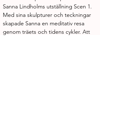
Sanna Lindholms utställning Scen 1. 
Med sina skulpturer och teckningar 
skapade Sanna en meditativ resa 
genom träets och tidens cykler. Att 
gästa andra scener och rum har gett 
oss nya perspektiv och spännande 
möten – något vi hoppas få göra 
ännu mer av framöver.
Vi har samarbetat
Samarbeten har varit hjärtat i mycket 
av det vi gjort i år. Tillsammans med 
Göteborgs universitet och professor 
Jonas Ivarsson har vi utvecklat idéer 
kring performance lectures – en 