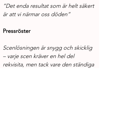
”Det enda resultat som är helt säkert 
är att vi närmar oss döden”
Pressröster
Scenlösningen är snygg och skicklig 
– varje scen kräver en hel del 
rekvisita, men tack vare den ständiga 
omförflyttningen blir det aldrig 
plottrigt på scenen. Det är hela tiden 
mörkt i rummet och detta, i 
kombination med att publiken 
slussas runt, ger känslan av ett 
skräckkabinett eller ett nygotiskt 
laboratorium. 
– Tidningen Kulturen