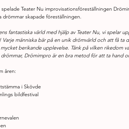
 spelade Teater Nu improvisationsföreställningen Drömi
ga drömmar skapade föreställningen. 
ns fantastiska värld med hjälp av Teater Nu, vi spelar 
 Varje människa bär på en unik drömvärld och att få ta d
 mycket berikande upplevelse. Tänk på vilken rikedom va
av drömmar, Drömimpro är en bra metod för att ta hand
m åren: 
ktstämma i Skövde
lings bildfestival
rnevalen
len