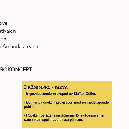
ove
stivalen
len
å Amandas teater.
ROKONCEPT: