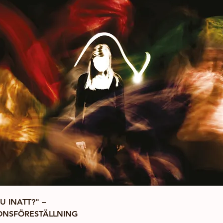
 INATT?" – 
IONSFÖRESTÄLLNING