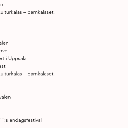
en
lturkalas – barnkalaset.
alen
ove
rt i Uppsala
est
lturkalas – barnkalaset.
valen
FF:s endagsfestival