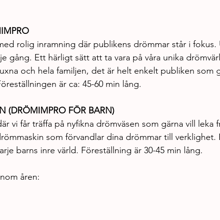
MIMPRO
 med rolig inramning där publikens drömmar står i fokus.
 gång. Ett härligt sätt att ta vara på våra unika drömvärl
na och hela familjen, det är helt enkelt publiken som 
Föreställningen är ca: 45-60 min lång.
 (DRÖMIMPRO FÖR BARN)
där vi får träffa på nyfikna drömväsen som gärna vill lek
römmaskin som förvandlar dina drömmar till verklighet. E
arje barns inre värld. Föreställning är 30-45 min lång.
enom åren: 