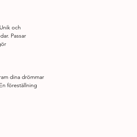
 Unik och 
dar. Passar 
gör 
a fram dina drömmar 
n föreställning 