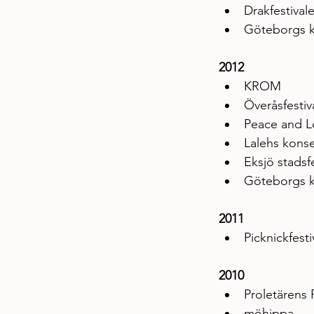
Drakfestival
Göteborgs ku
2012
KROM
Överåsfestiv
Peace and L
Lalehs konse
Eksjö stadsf
Göteborgs ku
2011
Picknickfesti
2010
Proletärens 
möhippa.