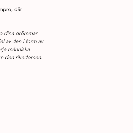
mpro, där 
upp dina drömmar 
el av den i form av 
rje människa 
 om den rikedomen.