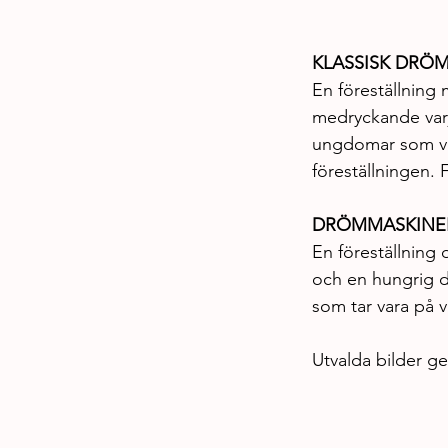
KLASSISK DRÖ
En föreställning
medryckande varje
ungdomar som vux
föreställningen. 
DRÖMMASKINEN
En föreställning 
och en hungrig d
som tar vara på v
Utvalda bilder g