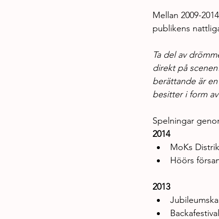
Mellan 2009-2014
publikens nattli
Ta del av drömme
direkt på scenen!
berättande är en
besitter i form 
Spelningar geno
2014
MoKs Distri
Höörs försam
2013
Jubileumska
Backafestiva