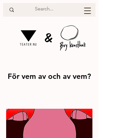
&
För vem av och av vem?
Samtal
2017