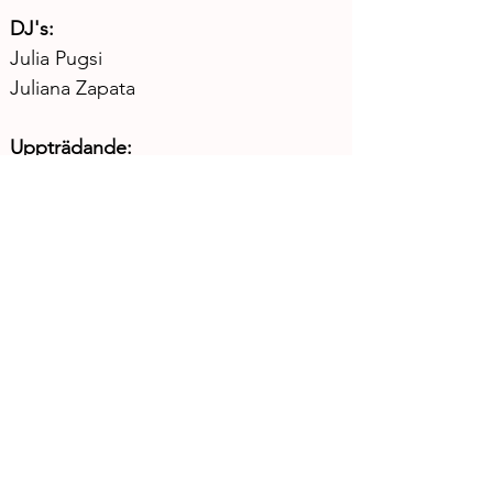
DJ's: 
Julia Pugsi
Juliana Zapata
Uppträdande:
PARL3Y - the posthuman soundtrack

Glitterlickin
Klara Rocking
Antonina Nutshell
Åldersgräns: 18 år
Tillgänglighet: Stor toalett, Hiss från 
nedre till övre nivå