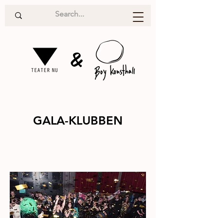
&
GALA-KLUBBEN
Performanc
2015
e