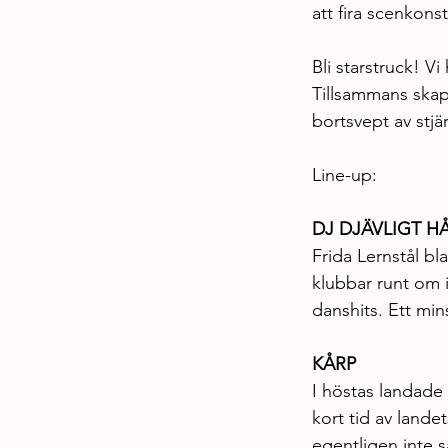
att fira scenkon
Bli starstruck! V
Tillsammans skapa
bortsvept av stjä
Line-up:
DJ DJÄVLIGT H
Frida Lernstål bl
klubbar runt om 
danshits. Ett min
KÅRP
I höstas landade
kort tid av landet
egentligen inte 