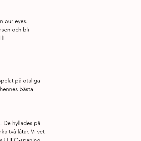
in our eyes. 
nsen och bli 
ll!
pelat på otaliga 
 hennes bästa 
 De hyllades på 
a två låtar. Vi vet 
s i UFO-spaning, 