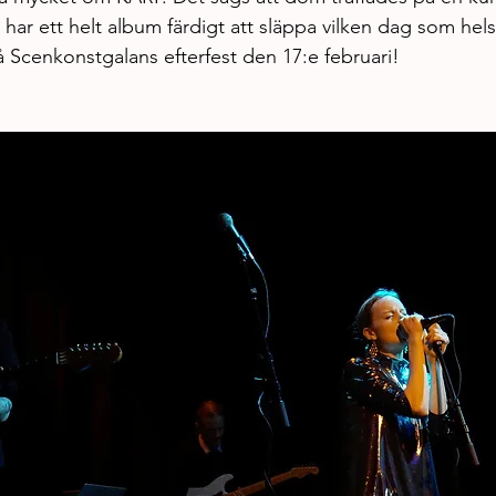
har ett helt album färdigt att släppa vilken dag som helst
 Scenkonstgalans efterfest den 17:e februari!