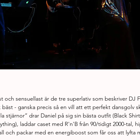
st och sensuellast är de tre superlativ som beskriver DJ
bäst - ganska precis så en vill att ett perfekt dansgolv 
la stjärnor” drar Daniel på sig sin bästa outfit (Black Shir
thing), laddar caset med R'n'B från 90/tidigt 2000-tal, 
ll och packar med en energiboost som får oss att lyfta m