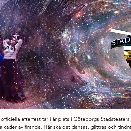
fficiella efterfest tar i år plats i Göteborgs Stadsteaters
lkader av firande. Här ska det dansas, glittras och tindras