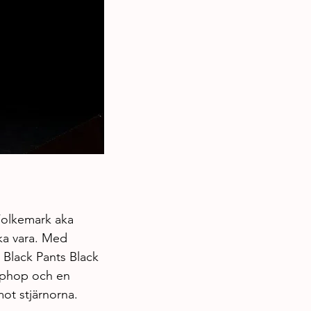
 Folkemark aka 
ska vara. Med 
t Black Pants Black 
hiphop och en 
ot stjärnorna.