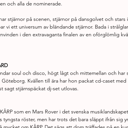
sten och alla de nominerade.
i har stjärnor på scenen, stjärnor på dansgolvet och stars 
r vi ett universum av bländande stjärnor. Bada i strålgla
rnvinden i den extravaganta finalen av en oförglömlig kvä
ÅRD
andar soul och disco, högt lågt och mittemellan och har s
i Göteborg. Kvällen till ära har hon packat cd-caset med
st sagt stjärnspäckat dj-set utlovas.
 KÅRP som en Mars Rover i det svenska musiklandskapet.
s tyngsta röster, men har trots det bara släppt ifrån sig ynk
så mycket om KÅRP. Det sägs att dom träffades på en kur