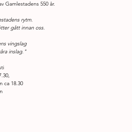
v Gamlestadens 550 år.
estadens rytm. 
ter gått innan oss. 
iens vingslag 
åra inslag."
ti
7.30, 
n ca 18.30
en