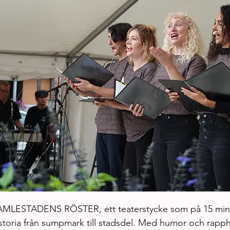
AMLESTADENS RÖSTER, ett teaterstycke som på 15 minut
toria från sumpmark till stadsdel. Med humor och rapphe