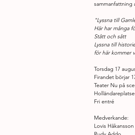
sammanfattning a
"Lyssna till Gaml
Här har många föt
Stått och sått 
Lyssna till histor
för här kommer v
Torsdag 17 augus
Firandet börjar 1
Teater Nu på sce
Holländareplats
Fri entré
Medverkande:
Lovis Håkansson
Rudy Addo