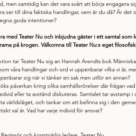
lnad, men samtidig kan det vara svårt att börja engagera 
 ser till dina faktiska handlingar, vem är du då? Är det d
 egna goda intentioner?
ra med Teater Nu och inbjudna gäster i ett samtal som 
drama på krogen. Välkomna till Teater Nu:s eget filosofis
ktion tar Teater Nu sig an Hannah Arendts bok Människans
nom våra handlingar och ord vi uppenbarar vilka vi är, m
penbarar sig när vi tänker en sak men utför en annan?
öks påverkan kring olika samhällsrörelser där frågan vad
bredvid eller ta avstånd diskuteras. Samtalet tar avstamp 
uta världsläget, och tankar om att befinna sig i den gem
skt val är. Vad har varje individ för ansvar?
 Regissör och konstnärlig ledare, Teater Nu