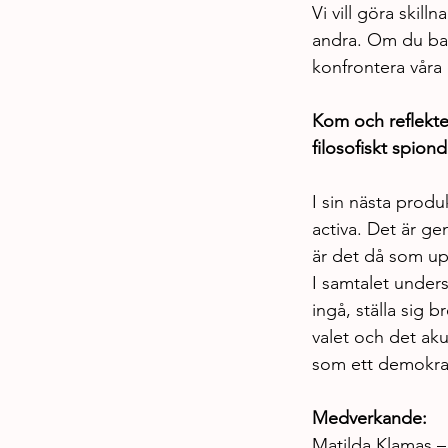
Vi vill göra skil
andra. Om du bara
konfrontera våra
Kom och reflekte
filosofiskt spion
I sin nästa produ
activa. Det är ge
är det då som up
I samtalet unders
ingå, ställa sig 
valet och det ak
som ett demokrati
Medverkande:
Matilda Klamas –