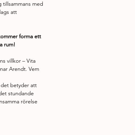
sig tillsammans med 
ags att 
kommer forma ett 
ka rum!
 villkor – Vita 
enar Arendt. Vem 
 det betyder att 
i det stundande 
ensamma rörelse 