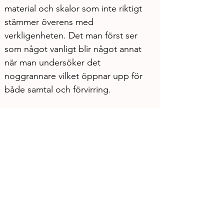
material och skalor som inte riktigt 
stämmer överens med 
verkligenheten. Det man först ser 
som något vanligt blir något annat 
när man undersöker det 
noggrannare vilket öppnar upp för 
både samtal och förvirring.
Bilen kommer att vara parkerad på 
Konstepidemin
, utanför 
utställningsrummet “Garaget”, och 
utställningen kommer att vara öppen 
under följande tider:
Fredag 8 maj, 17.00 - 20.00 – 
Vernissage