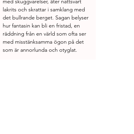
med skuggvarelser, äter nattsvart 
lakrits och skrattar i samklang med 
det bullrande berget. Sagan belyser 
hur fantasin kan bli en fristad, en 
räddning från en värld som ofta ser 
med misstänksamma ögon på det 
som är annorlunda och otyglat.
Berättelser och sagor är ett kreativt 
verktyg som återkommer i både 
Marias och Rakels liv. ”Det är genom 
myter, berättelser och sagor vi 
närmar oss vårt ursprung”, säger 
Maria. För Rakel har sökandet efter 
ursprung varit en drivkraft ända 
sedan barndomen. Maria beskriver 
Rakels envishet: ”Rakel är ihärdig 