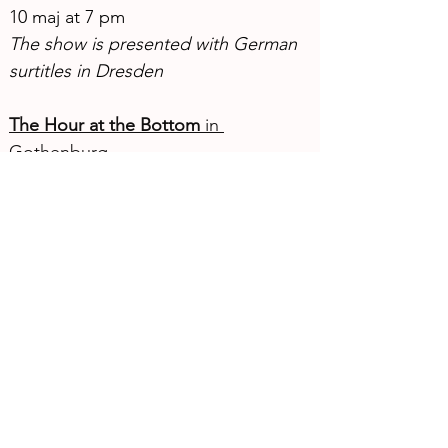
10 maj at 7 pm
The show is presented with German 
surtitles in Dresden
The Hour at the Bottom
 in 
Gothenburg
Venue: Scen 46, Fiskhamnsgatan 43, 
Gothenburg
Date: May 13 at 8:00 PM
The performance is part of the 
Crossing Stages festival. Free 
admission, but ticket booking is 
required.