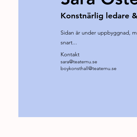
Konstnärlig ledare &
Sidan är under uppbyggnad, m
snart...
Kontakt
sara@teaternu.se
boykonsthall@teaternu.se