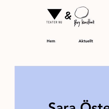
&
Hem
Aktuellt
Sara Öst