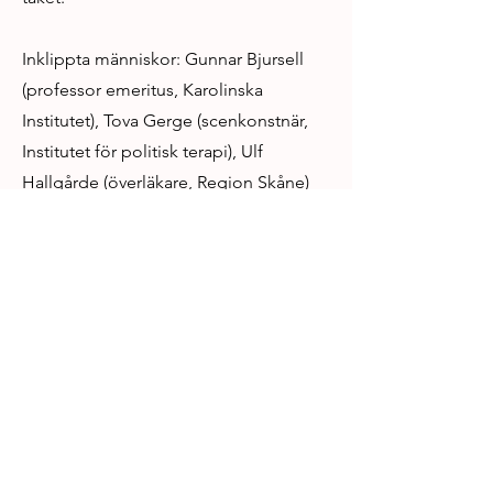
Inklippta människor: Gunnar Bjursell
(professor emeritus, Karolinska
Institutet), Tova Gerge (scenkonstnär,
Institutet för politisk terapi), Ulf
Hallgårde (överläkare, Region Skåne)
och Anna Berg (utredare för scenkonst,
Göteborg Stad).
Previous
Next
1:1 – JETZT SJÄLVMEDICINERAR
Artist Name
-1:07:55