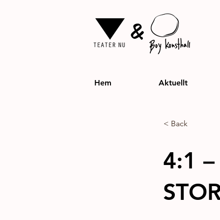
&
Hem
Aktuellt
< Back
4:1 
STO