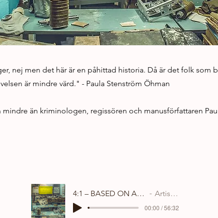
r, nej men det här är en påhittad historia. Då är det folk som b
evelsen är mindre värd." - Paula Stenström Öhman
en mindre än kriminologen, regissören och manusförfattaren Pa
4:1 – BASED ON A TRUE STORY
Artist Name
00:00 / 56:32