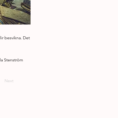
lir besvikna. Det
ula Stenström
Next