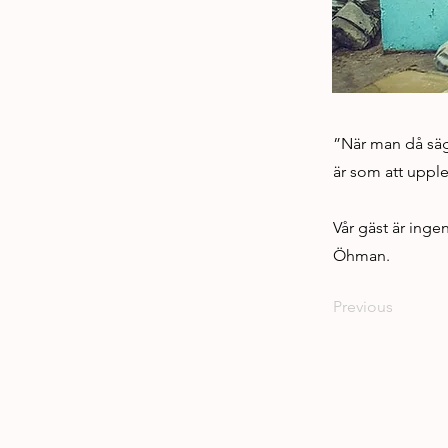
”När man då säge
är som att uppl
Vår gäst är ing
Öhman.
Previous