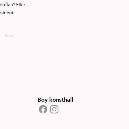
soffan? Eller
ominent
Next
Boy konsthall