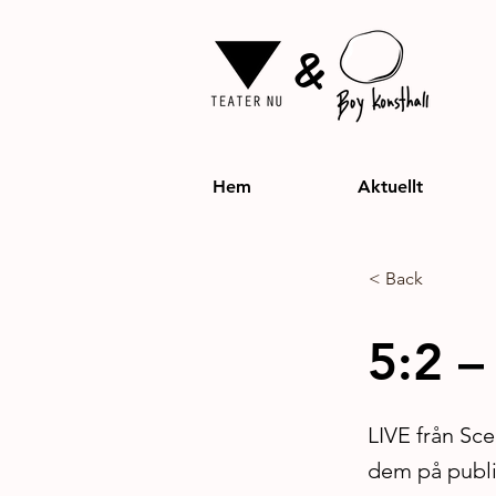
&
Hem
Aktuellt
< Back
5:2 
LIVE från Sce
dem på publi