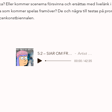
baka? Eller kommer scenerna försvinna och ersättas med livelänk i 
a som kommer spelas framöver? De och några till testas på pr
 Scenkonstbiennalen.
5:2 – SIAR OM FRAMTIDEN
Artist Name
00:00 / 42:35