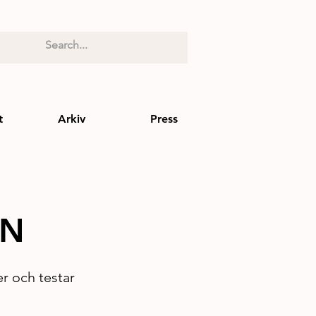
t
Arkiv
Press
EN
er och testar