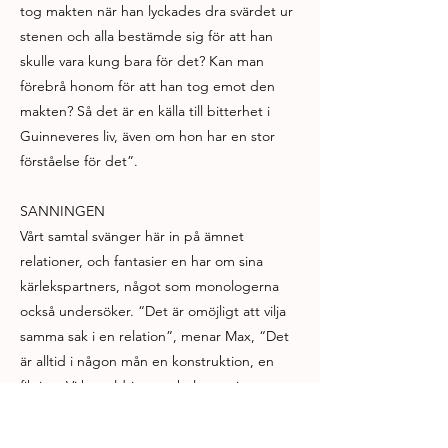
tog makten när han lyckades dra svärdet ur
stenen och alla bestämde sig för att han
skulle vara kung bara för det? Kan man
förebrå honom för att han tog emot den
makten? Så det är en källa till bitterhet i
Guinneveres liv, även om hon har en stor
förståelse för det”.
SANNINGEN
Vårt samtal svänger här in på ämnet
relationer, och fantasier en har om sina
kärlekspartners, något som monologerna
också undersöker. “Det är omöjligt att vilja
samma sak i en relation”, menar Max, “Det
är alltid i någon mån en konstruktion, en
fiktion. Vi kan aldrig veta hela sanningen om
varandra, eller om oss själva egentligen, och
därför är vi på något sätt dömda att hålla på