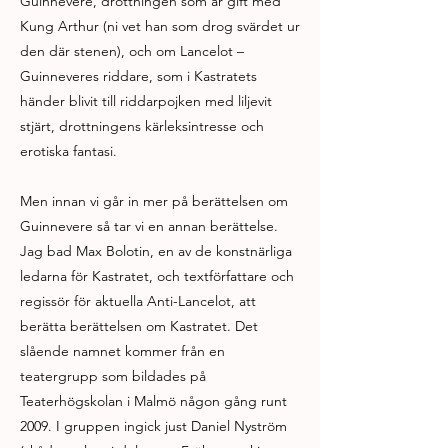
Guinnevere, drottningen som är gift med
Kung Arthur (ni vet han som drog svärdet ur
den där stenen), och om Lancelot –
Guinneveres riddare, som i Kastratets
händer blivit till riddarpojken med liljevit
stjärt, drottningens kärleksintresse och
erotiska fantasi.
Men innan vi går in mer på berättelsen om
Guinnevere så tar vi en annan berättelse.
Jag bad Max Bolotin, en av de konstnärliga
ledarna för Kastratet, och textförfattare och
regissör för aktuella Anti-Lancelot, att
berätta berättelsen om Kastratet. Det
slående namnet kommer från en
teatergrupp som bildades på
Teaterhögskolan i Malmö någon gång runt
2009. I gruppen ingick just Daniel Nyström