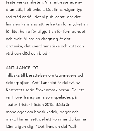
teaterverksamheten. Vi är intresserade av
dramatik, helt enkelt. Det finns någon typ
röd tråd ändå i det vi publicerat, där det
finns en känsla av att hellre ta i för mycket än
för lite, hellre för tillgjort än för formbundet
och svalt. Vi har en dragning åt det
groteska, det överdramatiska och kött och
våld och död och blod.”
ANTI-LANCELOT
Tillbaka till berättelsen om Guinnevere och
riddarpojken. Anti-Lancelot är del två av
Kastratets serie Frökenmaskinerna. Del ett
var I love Transylvania som spelades på
Teater Trixter hösten 2015. Båda är
monologer om hövisk kärlek, begär och
makt. Har en sett del ett kommer du kunna
känna igen dig. “Det finns en del “call-