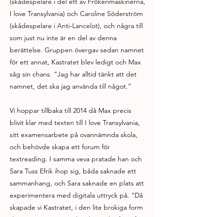
(skådespelare i del ett av Frökenmaskinerna,
I love Transylvania) och Caroline Söderström
(skådespelare i Anti-Lancelot), och några till
som just nu inte är en del av denna
berättelse. Gruppen övergav sedan namnet
för ett annat, Kastratet blev ledigt och Max
såg sin chans. “Jag har alltid tänkt att det
namnet, det ska jag använda till något.”
Vi hoppar tillbaka till 2014 då Max precis
blivit klar med texten till I love Transylvania,
sitt examensarbete på ovannämnda skola,
och behövde skapa ett forum för
textreading. I samma veva pratade han och
Sara Tuss Efrik ihop sig, båda saknade ett
sammanhang, och Sara saknade en plats att
experimentera med digitala uttryck på. “Då
skapade vi Kastratet, i den lite brokiga form