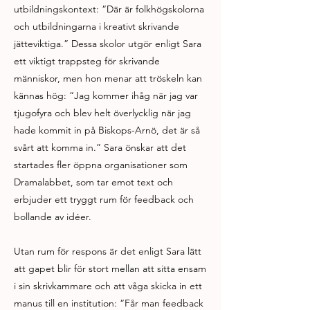
utbildningskontext: “Där är folkhögskolorna
och utbildningarna i kreativt skrivande
jätteviktiga.” Dessa skolor utgör enligt Sara
ett viktigt trappsteg för skrivande
människor, men hon menar att tröskeln kan
kännas hög: “Jag kommer ihåg när jag var
tjugofyra och blev helt överlycklig när jag
hade kommit in på Biskops-Arnö, det är så
svårt att komma in.” Sara önskar att det
startades fler öppna organisationer som
Dramalabbet, som tar emot text och
erbjuder ett tryggt rum för feedback och
bollande av idéer.
Utan rum för respons är det enligt Sara lätt
att gapet blir för stort mellan att sitta ensam
i sin skrivkammare och att våga skicka in ett
manus till en institution: “Får man feedback