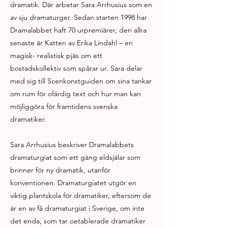
dramatik. Där arbetar Sara Arrhusius som en
av sju dramaturger. Sedan starten 1998 har
Dramalabbet haft 70 urpremiärer, den allra
senaste är Katten av Erika Lindahl – en
magisk- realistisk pjäs om ett
bostadskollektiv som spårar ur. Sara delar
med sig till Scenkonstguiden om sina tankar
om rum för ofärdig text och hur man kan
möjliggöra för framtidens svenska
dramatiker.
Sara Arrhusius beskriver Dramalabbets
dramaturgiat som ett gäng eldsjälar som
brinner för ny dramatik, utanför
konventionen. Dramaturgiatet utgör en
viktig plantskola för dramatiker, eftersom de
är en av få dramaturgiat i Sverige, om inte
det enda, som tar oetablerade dramatiker