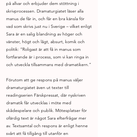
på allvar och erbjuder dem stöttning i
skrivprocessen. Dramaturgiatet läser alla
manus de får in, och får en bra känsla för
vad som skrivs just nu i Sverige – vilket enligt
Sara är en salig blandning av höger och
vänster, högt och lågt, absurt, komik och
politik: “Roligast är att få in manus som
fortfarande är i process, som vi kan ringa in
och utveckla tillsammans med dramatikern.”
Förutom att ge respons på manus väljer
dramaturgiatet även ut texter till
readingserien Färskpressat, där nyskriven
dramatik får utvecklas i möte med
skådespelare och publik. Mötesplatser för
ofärdig text är något Sara efterfrågar mer
av. Textsamtal och respons är enligt henne
svårt att få tillgång till utanför en