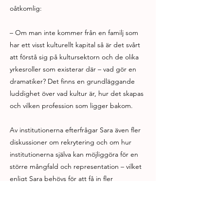
oåtkomlig:
– Om man inte kommer från en familj som
har ett visst kulturellt kapital så är det svårt
att förstå sig på kultursektorn och de olika
yrkesroller som existerar där – vad gör en
dramatiker? Det finns en grundläggande
luddighet över vad kultur är, hur det skapas
och vilken profession som ligger bakom.
Av institutionerna efterfrågar Sara även fler
diskussioner om rekrytering och om hur
institutionerna själva kan möjliggöra för en
större mångfald och representation – vilket
enligt Sara behövs för att få in fler
perspektiv och mer kunskap i branschen.
Dramalabbets egen diskussion om att