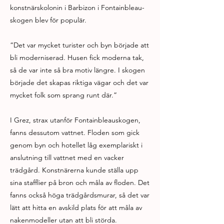
konstnärskolonin i Barbizon i Fontainbleau-
skogen blev för populär.
“Det var mycket turister och byn började att
bli moderniserad. Husen fick moderna tak,
så de var inte så bra motiv längre. I skogen
började det skapas riktiga vägar och det var
mycket folk som sprang runt där.”
I Grez, strax utanför Fontainbleauskogen,
fanns dessutom vattnet. Floden som gick
genom byn och hotellet låg exemplariskt i
anslutning till vattnet med en vacker
trädgård. Konstnärerna kunde ställa upp
sina stafflier på bron och måla av floden. Det
fanns också höga trädgårdsmurar, så det var
lätt att hitta en avskild plats för att måla av
nakenmodeller utan att bli störda.