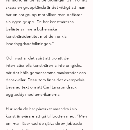
var aldrig en del av befolkningen där. För att
skapa en gruppkänsla är det viktigt att man
har en antigrupp mot vilken man befäster
sin egen grupp. De här konstnärerna
befäste sin mera bohemiska
konstnärsidentitet mot den enkla
landsbygdsbefolkningen.”
Och visst är det svårt att tro att de
internationella konstnärerna inte umgicks,
när det hölls gemensamma maskerader och
danskvällar. Dessutom finns det exempelvis
bevarad text om att Carl Larsson drack
eggtoddy med amerikanerna.
Huruvida de har påverkat varandra i sin
konst är svårare att gå till botten med. ”Men
om man läser vad de själva skrev, jobbade