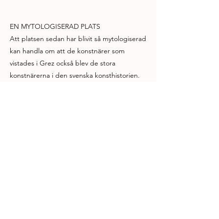
EN MYTOLOGISERAD PLATS
Att platsen sedan har blivit så mytologiserad
kan handla om att de konstnärer som
vistades i Grez också blev de stora
konstnärerna i den svenska konsthistorien.
Under 1800-talet började man skriva
nationell konsthistoria, innan fanns det inte
på samma sätt. Skapandet av konsthistorien
var en del av det svenska nationsbygget.
”Man skapade en gemensam svensk
identitet genom bl.a. en svensk historia och
svensk litteratur och konst man kunde
samlas kring. Man brukar inte känna
samhörighet med andra svenskar bara för
att man bor i ett land med samma gränser.