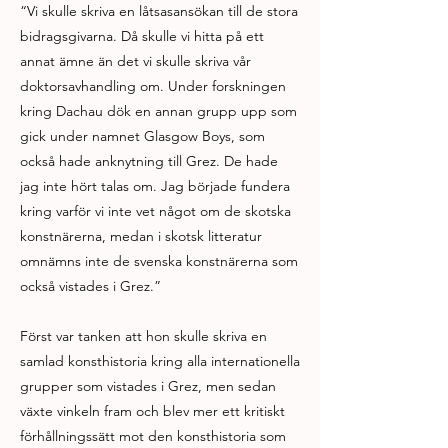
“Vi skulle skriva en låtsasansökan till de stora
bidragsgivarna. Då skulle vi hitta på ett
annat ämne än det vi skulle skriva vår
doktorsavhandling om. Under forskningen
kring Dachau dök en annan grupp upp som
gick under namnet Glasgow Boys, som
också hade anknytning till Grez. De hade
jag inte hört talas om. Jag började fundera
kring varför vi inte vet något om de skotska
konstnärerna, medan i skotsk litteratur
omnämns inte de svenska konstnärerna som
också vistades i Grez.”
Först var tanken att hon skulle skriva en
samlad konsthistoria kring alla internationella
grupper som vistades i Grez, men sedan
växte vinkeln fram och blev mer ett kritiskt
förhållningssätt mot den konsthistoria som