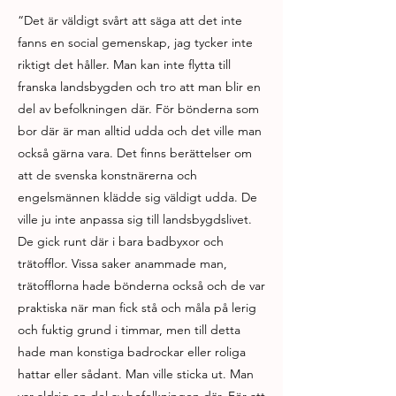
“Det är väldigt svårt att säga att det inte
fanns en social gemenskap, jag tycker inte
riktigt det håller. Man kan inte flytta till
franska landsbygden och tro att man blir en
del av befolkningen där. För bönderna som
bor där är man alltid udda och det ville man
också gärna vara. Det finns berättelser om
att de svenska konstnärerna och
engelsmännen klädde sig väldigt udda. De
ville ju inte anpassa sig till landsbygdslivet.
De gick runt där i bara badbyxor och
trätofflor. Vissa saker anammade man,
trätofflorna hade bönderna också och de var
praktiska när man fick stå och måla på lerig
och fuktig grund i timmar, men till detta
hade man konstiga badrockar eller roliga
hattar eller sådant. Man ville sticka ut. Man