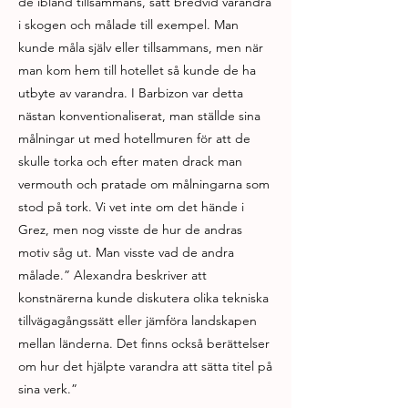
de ibland tillsammans, satt bredvid varandra
i skogen och målade till exempel. Man
kunde måla själv eller tillsammans, men när
man kom hem till hotellet så kunde de ha
utbyte av varandra. I Barbizon var detta
nästan konventionaliserat, man ställde sina
målningar ut med hotellmuren för att de
skulle torka och efter maten drack man
vermouth och pratade om målningarna som
stod på tork. Vi vet inte om det hände i
Grez, men nog visste de hur de andras
motiv såg ut. Man visste vad de andra
målade.” Alexandra beskriver att
konstnärerna kunde diskutera olika tekniska
tillvägagångssätt eller jämföra landskapen
mellan länderna. Det finns också berättelser
om hur det hjälpte varandra att sätta titel på
sina verk.”