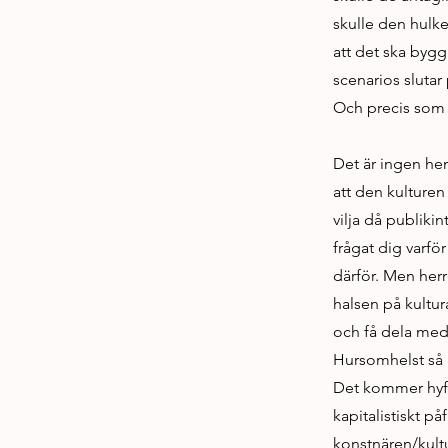
skulle den hulk
att det ska byg
scenarios slutar
Och precis som 
Det är ingen heml
att den kulturen 
vilja då publiki
frågat dig varför
därför. Men herr
halsen på kultur
och få dela med 
Hursomhelst så ä
Det kommer hyfsa
kapitalistiskt p
konstnären/kultu