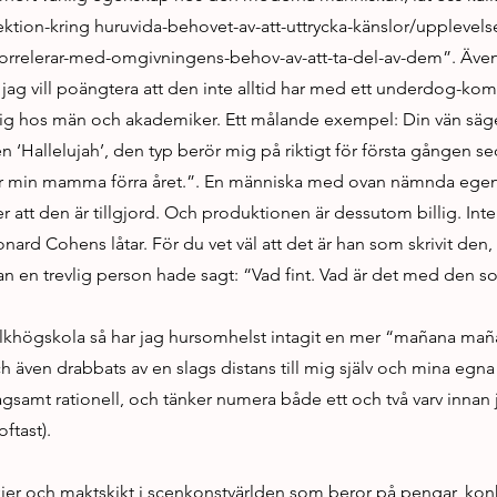
lektion-kring huruvida-behovet-av-att-uttrycka-känslor/upplevels
orrelerar-med-omgivningens-behov-av-att-ta-del-av-dem”. Även k
h jag vill poängtera att den inte alltid har med ett underdog-kom
lig hos män och akademiker. Ett målande exempel: Din vän säge
en ‘Hallelujah’, den typ berör mig på riktigt för första gången 
r min mamma förra året.”. En människa med ovan nämnda ege
er att den är tillgjord. Och produktionen är dessutom billig. Int
nard Cohens låtar. För du vet väl att det är han som skrivit den, 
n en trevlig person hade sagt: “Vad fint. Vad är det med den s
folkhögskola så har jag hursomhelst intagit en mer “mañana mañ
t och även drabbats av en slags distans till mig själv och mina egna 
plågsamt rationell, och tänker numera både ett och två varv innan
ftast).
rkier och maktskikt i scenkonstvärlden som beror på pengar, ko