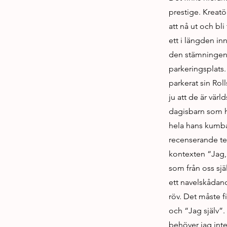
prestige. Kreatö
att nå ut och bli
ett i längden inn
den stämningen;
parkeringsplats.
parkerat sin Rol
ju att de är vär
dagisbarn som hel
hela hans kumbay
recenserande tex
kontexten “Jag, 
som från oss själ
ett navelskådande
röv. Det måste 
och “Jag själv”.
behöver jag inte 