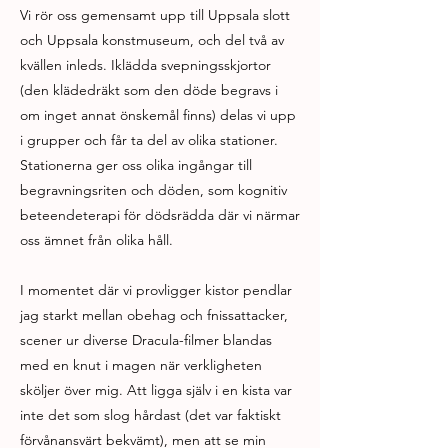
Vi rör oss gemensamt upp till Uppsala slott
och Uppsala konstmuseum, och del två av
kvällen inleds. Iklädda svepningsskjortor
(den klädedräkt som den döde begravs i
om inget annat önskemål finns) delas vi upp
i grupper och får ta del av olika stationer.
Stationerna ger oss olika ingångar till
begravningsriten och döden, som kognitiv
beteendeterapi för dödsrädda där vi närmar
oss ämnet från olika håll.
I momentet där vi provligger kistor pendlar
jag starkt mellan obehag och fnissattacker,
scener ur diverse Dracula-filmer blandas
med en knut i magen när verkligheten
sköljer över mig. Att ligga själv i en kista var
inte det som slog hårdast (det var faktiskt
förvånansvärt bekvämt), men att se min