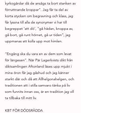
kyrkogårdar då de ansågs ta bort stanken av
förruttnande kroppar”. Jag får ta del av
korta stycken om begravning och klass, jag
får lyssna till alla de synonymer vi har till
begreppet ‘att dö’, “gå hädan, knoppa av,
gå bort, gå runt hörnet, gå ur tiden”, jag
uppmanas att kolla upp mot himlen.
“Engång ska du vara en av dem som levat
för längesen”. När Pär Lagerkvists dikt från
diktsamlingen Aftonland läses upp mjukt i
mina öron får jag gåshud och jag känner
starkt där och då att Allhelgonahelgen, och
traditionen att i stilla samvaro tänka på liv
som funnits innan oss, är en tradition jag vill
ta tillbaka till mitt liv.
KBT FÖR DÖDSRÄDDA