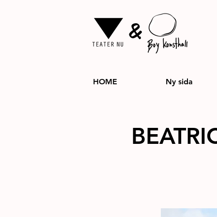
&
HOME
Ny sida
BEATRI
Utställning