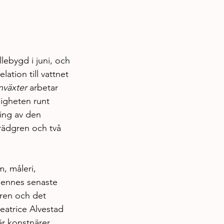
lebygd i juni, och 
ation till vattnet 
nväxter
 arbetar 
ligheten runt 
ning av den 
rädgren och två 
, måleri, 
 Hennes senaste 
ren och det 
eatrice Alvestad 
är konstnärer 