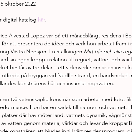
15 oktober 2022
 digital katalog 
här
.
ice Alvestad Lopez var på ett månadslångt residens i Bol
 för att presentera de idéer och verk hon arbetat fram i rel
ing Västra Nedsjön. I utställningen 
Mitt hår och alla reg
d sin egen kropp i relation till regnet, vattnet och växt
ket består av tre delar – ett videoverk som är en inspel
utförde på bryggan vid Nedflo strand, en handsnidad t
ållandes konstnärens hår och insamlat regnvatten.
 en tvärvetenskaplig konstnär som arbetar med foto, film
performance. Hon har en kärlek till naturen och vattnet.
r platser där hav möter land; vattnets dynamik, vågmönst
t av vatten genom materia, världar och levande kroppar.B
de konstnären att bjudas in till vårt residensprogram, d