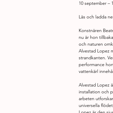
10 september – 
Läs och ladda ner
Konstnären Beatr
nu är hon tillbaka
och naturen omkr
Alvestad Lopez me
strandkanten. Ver
performance hon 
vattenkärl inneh
Alvestad Lopez är
installation och 
arbeten utforska
universella flöde
Lopez är den sjun