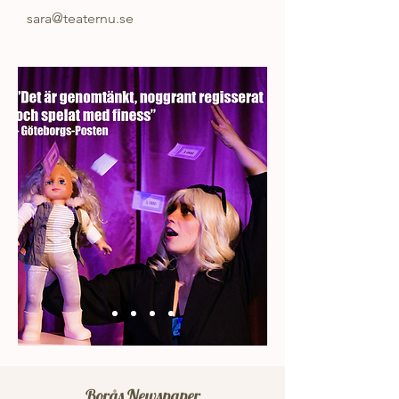
sara@teaternu.se
Borås Newspaper