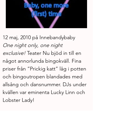
12 maj, 2010 på Innebandybaby
One night only, one night 
exclusive!
 Teater Nu bjöd in till en 
något annorlunda bingokväll. Fina 
priser från ”Prickig katt” låg i potten 
och bingoutropen blandades med 
allsång och dansnummer. DJs under 
kvällen var eminenta Lucky Linn och 
Lobster Lady!
Medverkande: Rasmus Östebro 