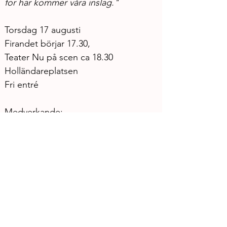
för här kommer våra inslag."
Torsdag 17 augusti
Firandet börjar 17.30, 
Teater Nu på scen ca 18.30
Holländareplatsen
Fri entré
Medverkande:
Lovis Håkansson
Rudy Addo
Kristin Falksten
Bakri Wazzan
Text och regi: Matilda Klamas
Föreställningen gjordes på uppdrag 