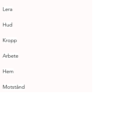
Lera
Hud
Kropp
Arbete
Hem
Motstånd
Vem formar leran? Naturen eller 
krukmakarens hand?