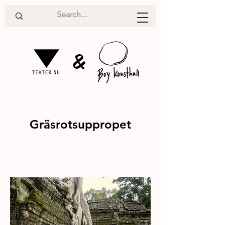
&
Gräsrotsuppropet
Nätverk
2016