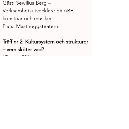
Gäst: Sewilius Berg – 
Verksamhetsutvecklare på ABF, 
konstnär och musiker.
Plats: Masthuggsteatern. 
Träff nr 2: Kultursystem och strukturer 
– vem sköter vad?
17 mars 2016
Gäst: Angelica Hadzikostas, 
enhetschef Kultur & Konstarter på 
Kultur i Väst
Plats: Kompani 415
Träff nr 3:  Kulturpolitiska mål och 
planer – hur kan en använda sig av 
dem?
21 april 2016 