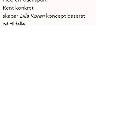
Rent konkret 
skapar 
Lilla
Kören 
koncept baserat 
på tillfälle.
Uppträdande 2014
20-årsfest KulturUngdom
Vara Kulturafta
Kvalupptakt med fjäderprakt
Gränslös buss
Theater Now
Boy art gallery