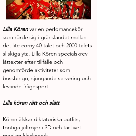
Lilla Kören
 var en perfomancekör 
som rörde sig i gränslandet mellan 
det lite corny 40-talet och 2000-talets 
sliskiga yta. Lilla Kören specialskrev 
låttexter efter tillfälle och 
genomförde aktiviteter som 
bussbingo, sjungande servering och 
levande frågesport. 
Lilla kören rätt och slätt 
Kören älskar diktatoriska outfits, 
töntiga jultröjor i 3D och tar livet 
med en klackspark.