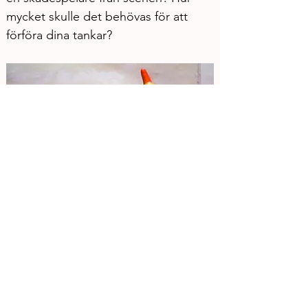
mycket skulle det behövas för att 
förföra dina tankar?
På scen: Ivana Sajevic och Nils Zapfe
Fredag 11 dec 19.00

Söndag 13 dec 16.00 + 30 min 
eftersamtal i ledning av Torbjörn 