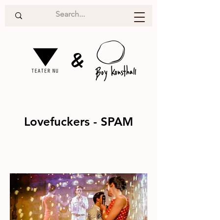
&
Lovefuckers - SPAM
Gästspel
2015