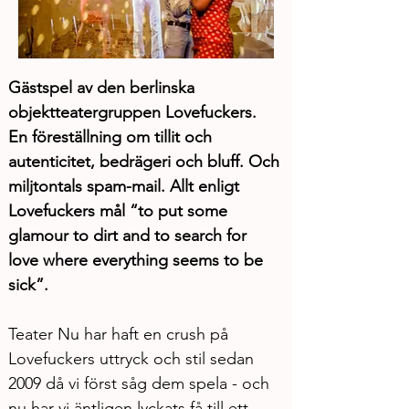
Gästspel av den berlinska 
objektteatergruppen Lovefuckers. 
En föreställning om tillit och 
autenticitet, bedrägeri och bluff. Och 
miljtontals spam-mail. Allt enligt 
Lovefuckers mål “to put some 
glamour to dirt and to search for 
love where everything seems to be 
sick”.
Teater Nu har haft en crush på 
Lovefuckers uttryck och stil sedan 
2009 då vi först såg dem spela - och 
nu har vi äntligen lyckats få till ett 