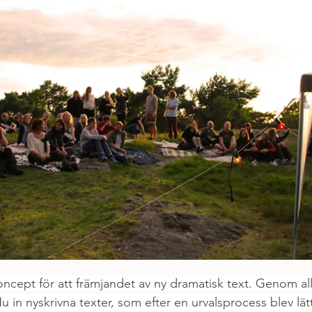
oncept för att främjandet av ny dramatisk text. Genom al
 in nyskrivna texter, som efter en urvalsprocess blev lä