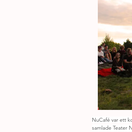
NuCafé var ett k
samlade Teater Nu