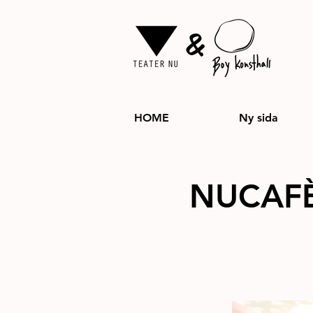
&
HOME
Ny sida
NUCAF
Reading