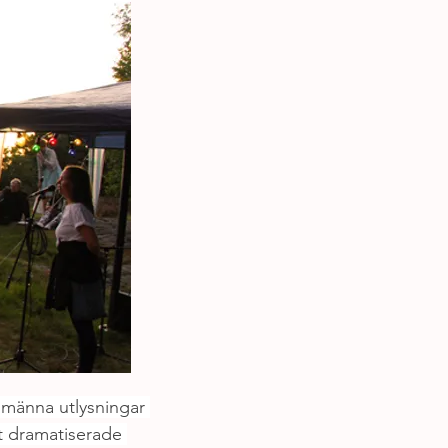
lmänna utlysningar 
tt dramatiserade 