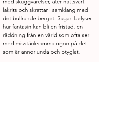
med skuggvarelser, äter nattsvart 
lakrits och skrattar i samklang med 
det bullrande berget. Sagan belyser 
hur fantasin kan bli en fristad, en 
räddning från en värld som ofta ser 
med misstänksamma ögon på det 
som är annorlunda och otyglat.
Berättelser och sagor är ett kreativt 
verktyg som återkommer i både 
Marias och Rakels liv. ”Det är genom 
myter, berättelser och sagor vi 
närmar oss vårt ursprung”, säger 
Maria. För Rakel har sökandet efter 
ursprung varit en drivkraft ända 
sedan barndomen. Maria beskriver 
Rakels envishet: ”Rakel är ihärdig 