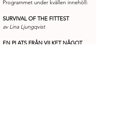
Programmet under kvällen innehöll:
SURVIVAL OF THE FITTEST
av Lina Ljungqvist
EN PLATS FRÅN VILKET NÅGOT 
KAN SES
Idé och text: Sara Östebro
ART BEGINS WITH THE ANIMAL
Av: UTRUM
Sex timmar scenkonst arrangerades 
med stöd av Göteborgs Stad Kultur.