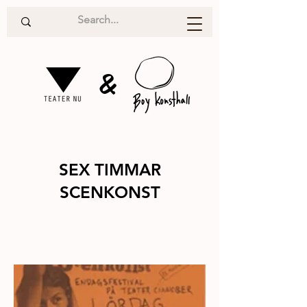
&
SEX TIMMAR
SCENKONST
Performanc
2011
e