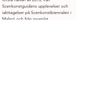
Scenkonstguidens upplevelser och 
iakttagelser på Scenkonstbiennalen i 
Malmö och från insamlat 
intervjumaterial.
Fri entré!
Dans- och Teatertältet (vid Stora 
Teatern)
En del av 
Göteborgs Kulturkalas
Theater Now
Boy art gallery