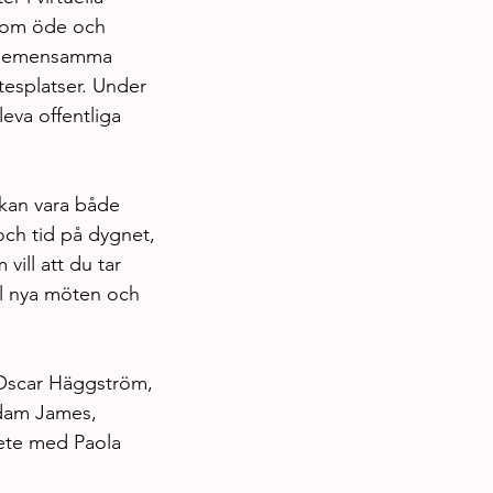
 som öde och 
ra gemensamma 
tesplatser. Under 
va offentliga 
kan vara både 
och tid på dygnet, 
vill att du tar 
ll nya möten och 
 Oscar Häggström, 
dam James, 
ete med Paola 