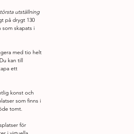
örsta utställning 
gt på drygt 130 
en som skapats i 
gera med tio helt 
u kan till 
apa ett 
tlig konst och 
latser som finns i 
 öde tomt.
platser för 
 i virtuella 