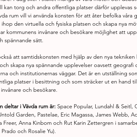
ll kan torg och andra offentliga platser därför upplevas
da rum vill vi använda konsten för att åter befolka vå
 ihop den virtuella och fysiska platsen och skapa nya mö
r kommunens invånare och besökare möjlighet att upple
ch spännande sätt.
också att samtidskonsten med hjälp av den nya tekniken 
ull och skapa nya spännande upplevelser oavsett geografi 
rna och institutionernas väggar. Det är en utställning som 
liga platser i besittning och som sträcker ut en hand ti
 invånare och besökare.
 deltar i Vävda rum är:
 Space Popular, Lundahl & Seitl,
 Untold Garden, Pastelae, Eric Magassa, James Webb, A
 Freer, Anna Kinbom och Rut Karin Zettergren i samarb
 Prado och Rosalie Yu).