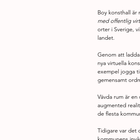
Boy konsthall är
med offentlig vir
orter i Sverige, v
landet.
Genom att ladda
nya virtuella kon
exempel jogga til
gemensamt ordmo
Vävda rum är en u
augmented reality
de flesta kommune
Tidigare var det 
kommunens invånar