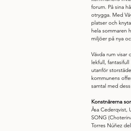
forum. På sina hå
otrygga. Med Väv
platser och knyta
hela sommaren ha
miljöer på nya o
Vävda rum visar 
lekfull, fantasif
utanför storstäde
kommunens offent
samtal med dess
Konstnärerna som
Åsa Cederqvist,
SONG (Choterina
Torres Núñez del