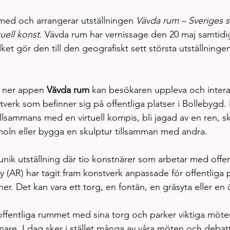
 med och arrangerar utställningen 
Vävda rum – Sveriges st
tuell konst
. Vävda rum har vernissage den 20 maj samtidi
ilket gör den till den geografiskt sett största utställning
 ner appen 
Vävda rum
 kan besökaren uppleva och intera
stverk som befinner sig på offentliga platser i Bollebygd. D
lsammans med en virtuell kompis, bli jagad av en ren, sk
ln eller bygga en skulptur tillsamman med andra.
nik utställning där tio konstnärer som arbetar med offen
 (AR) har tagit fram konstverk anpassade för offentliga p
r. Det kan vara ett torg, en fontän, en gräsyta eller en
offentliga rummet med sina torg och parker viktiga mötes
e. I dag sker i stället många av våra möten och debatter