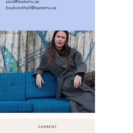
sara@teaternu.se
boykonsthall@teaternu.se
CURRENT