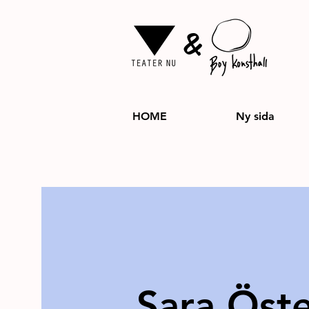
&
HOME
Ny sida
Sara Öst