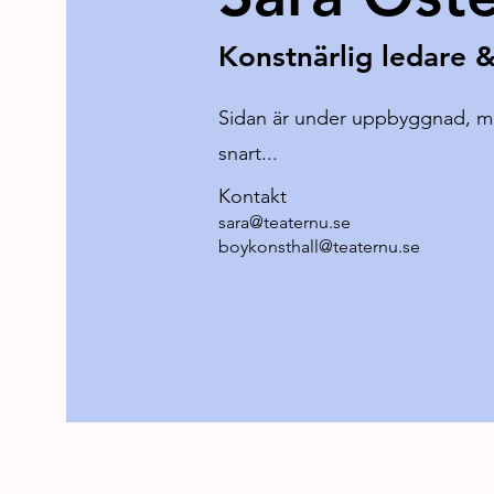
Konstnärlig ledare &
Sidan är under uppbyggnad, m
snart...
Kontakt
sara@teaternu.se
boykonsthall@teaternu.se