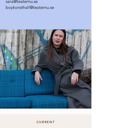
sara@teaternu.se
boykonsthall@teaternu.se
CURRENT