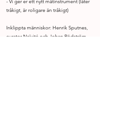
- Vi ger er ett nytt mätinstrument (låter
tråkigt, är roligare än tråkigt)
Inklippta människor: Henrik Sputnes,
curator Naïvité och Johan Rödström,
scenograf MOLD.
Previous
Next
1:2 - JETZT AGERAR
Artist Name
-1:04:05
Theater Now
Boy art gallery