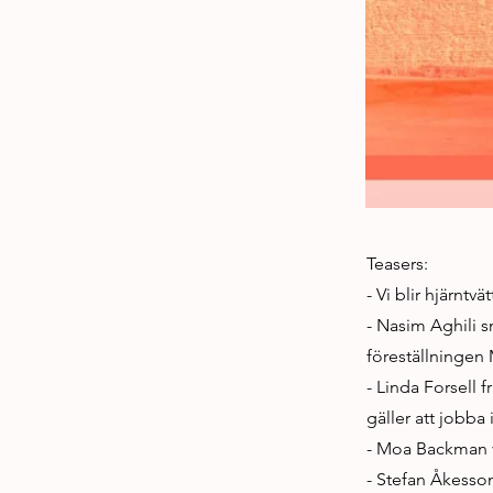
Teasers:
- Vi blir hjärntvä
- Nasim Aghili 
föreställningen 
- Linda Forsell 
gäller att jobba 
- Moa Backman v
- Stefan Åkesson