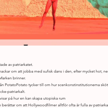
ttade av patriarkatet.
snackar om att jobba med sufisk dans i den, efter mycket hot, n
Marken brinner.
från PotatoPotato tycker till om hur scenkonstinstitutionerna sköt
icke-patriarkalt.
isar på hur en kan skapa utopiska rum
 berättar om att Hollywoodfilmer alltför ofta är fulla av patriark