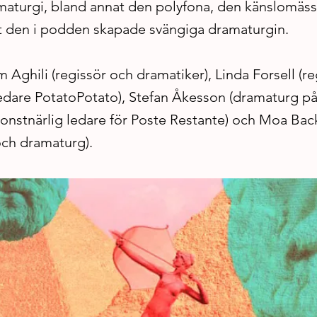
amaturgi, bland annat den polyfona, den känslomäss
 den i podden skapade svängiga dramaturgin.
 Aghili (regissör och dramatiker), Linda Forsell (r
ledare PotatoPotato), Stefan Åkesson (dramaturg p
konstnärlig ledare för Poste Restante) och Moa Ba
och dramaturg).