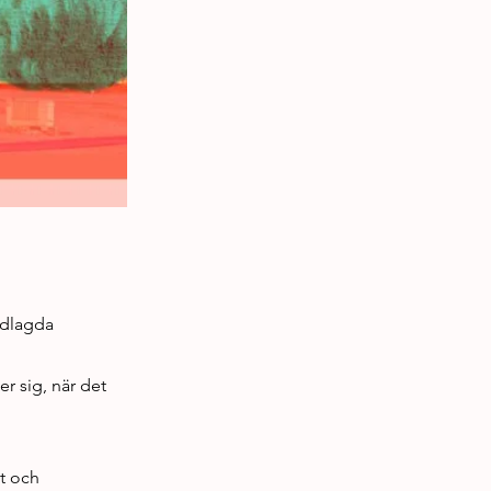
edlagda
er sig, när det
at och