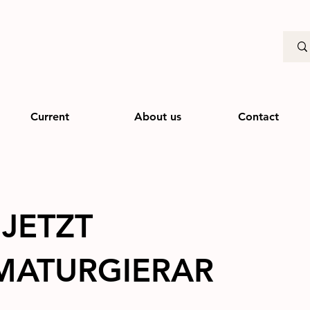
Current
About us
Contact
 JETZT
MATURGIERAR