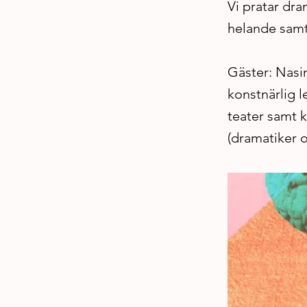
Vi pratar dr
helande samt
Gäster: Nasim
konstnärlig 
teater samt 
(dramatiker 