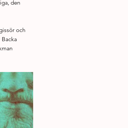
iga, den
egissör och
å Backa
ckman