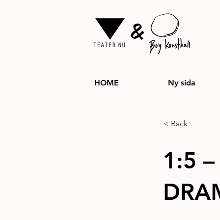
&
HOME
Ny sida
< Back
1:5 –
DRA