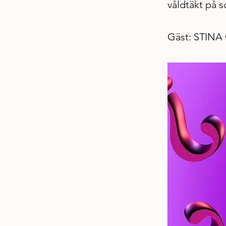
våldtäkt på s
Gäst: STIN