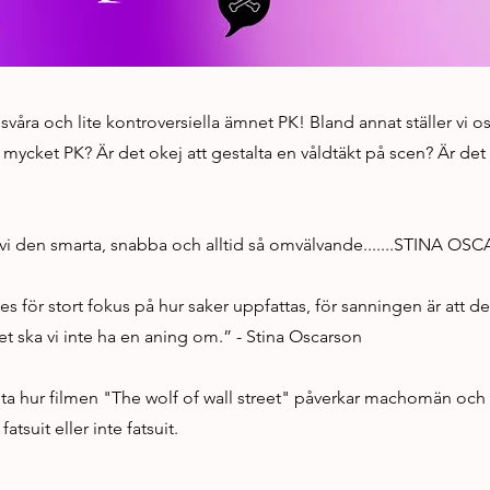
 svåra och lite kontroversiella ämnet PK! Bland annat ställer vi o
mycket PK? Är det okej att gestalta en våldtäkt på scen? Är det b
ar vi den smarta, snabba och alltid så omvälvande.......STINA O
es för stort fokus på hur saker uppfattas, för sanningen är att de
t ska vi inte ha en aning om.” - Stina Oscarson
veta hur filmen "The wolf of wall street" påverkar machomän och 
atsuit eller inte fatsuit.