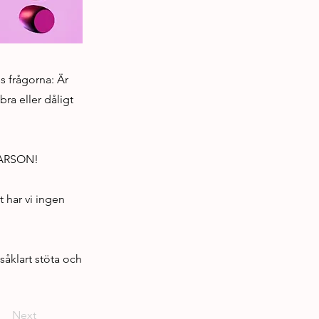
ss frågorna: Är
ra eller dåligt
SCARSON!
t har vi ingen
såklart stöta och
Next