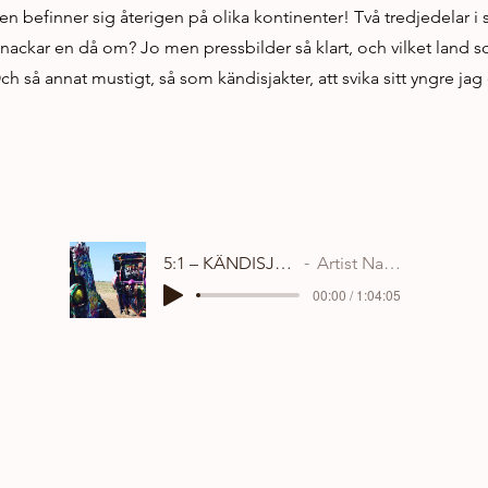
befinner sig återigen på olika kontinenter! Två tredjedelar i s
nackar en då om? Jo men pressbilder så klart, och vilket land s
h så annat mustigt, så som kändisjakter, att svika sitt yngre ja
5:1 – KÄNDISJAKT
Artist Name
00:00 / 1:04:05