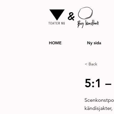
&
HOME
Ny sida
< Back
5:1 
Scenkonstpod
kändisjakter,