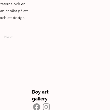
taterna och en i
om är bäst på att
g och att dodga
Next
Boy art
gallery