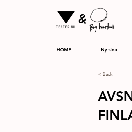
&
HOME
Ny sida
< Back
AVSN
FINL