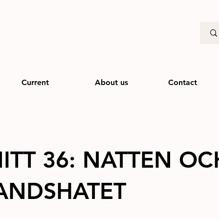
Current
About us
Contact
ITT 36: NATTEN OC
ANDSHATET