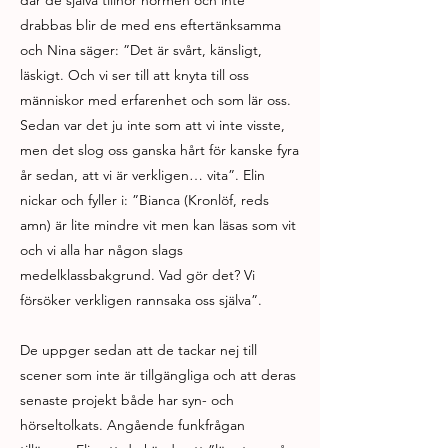
där de själva tillhör normen och inte
drabbas blir de med ens eftertänksamma
och Nina säger: ”Det är svårt, känsligt,
läskigt. Och vi ser till att knyta till oss
människor med erfarenhet och som lär oss.
Sedan var det ju inte som att vi inte visste,
men det slog oss ganska hårt för kanske fyra
år sedan, att vi är verkligen… vita”. Elin
nickar och fyller i: ”Bianca (Kronlöf, reds
amn) är lite mindre vit men kan läsas som vit
och vi alla har någon slags
medelklassbakgrund. Vad gör det? Vi
försöker verkligen rannsaka oss själva”.
De uppger sedan att de tackar nej till
scener som inte är tillgängliga och att deras
senaste projekt både har syn- och
hörseltolkats. Angående funkfrågan