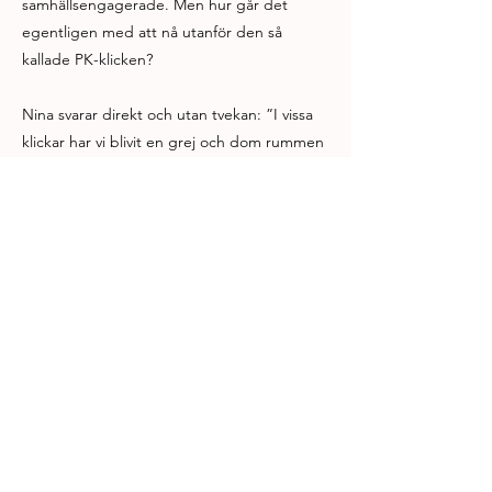
samhällsengagerade. Men hur går det
egentligen med att nå utanför den så
kallade PK-klicken?
Nina svarar direkt och utan tvekan: ”I vissa
klickar har vi blivit en grej och dom rummen
måste få finnas. Det måste få finnas
scenkonst som är snäll, intressant, politisk.
En trygg plats där vi vet att ingen plötsligt
kommer bli våldtagen på scen, eller att det
kommer vara rasistiska pjäser. Dom rummen
måste få finnas och det finns nästan inga.”
Hon tittar rakt på mig. ”Vi måste vara ett
sånt rum, vi skapar det då”.
Elin lägger till att de är väldigt intresserade
av de redan frälsta och att de ska orka
utföra sin aktivism på sina arbetsplatser och i