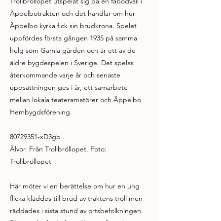
Trollbröllopet utspelat sig på en fäbodvall i
Äppelbotrakten och det handlar om hur
Äppelbo kyrka fick sin brudkrona. Spelet
uppfördes första gången 1935 på samma
helg som Gamla gården och är ett av de
äldre bygdespelen i Sverige. Det spelas
återkommande varje år och senaste
uppsättningen ges i år, ett samarbete
mellan lokala teateramatörer och Äppelbo
Hembygdsförening.
80729351
-xD3gb
Älvor. Från Trollbröllopet. Foto:
Trollbröllopet
Här möter vi en berättelse om hur en ung
flicka kläddes till brud av traktens troll men
räddades i sista stund av ortsbefolkningen.