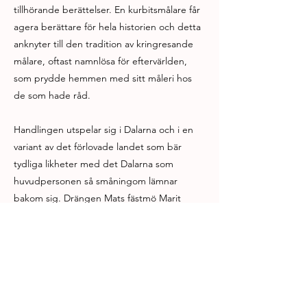
tillhörande berättelser. En kurbitsmålare får
agera berättare för hela historien och detta
anknyter till den tradition av kringresande
målare, oftast namnlösa för eftervärlden,
som prydde hemmen med sitt måleri hos
de som hade råd.
Handlingen utspelar sig i Dalarna och i en
variant av det förlovade landet som bär
tydliga likheter med det Dalarna som
huvudpersonen så småningom lämnar
bakom sig. Drängen Mats fästmö Marit
bränns på bål som häxa och då hon är
oskyldig bestämmer sig Mats för att söka
upp Gud och ställa honom till svars. Han slår
följe med en kurbitsmålare men när målaren
måste lämna honom luras han av Djävulen
själv att välja den breda vägen före den