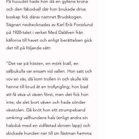
På huvudet hade hon då en gyllene krona
och den fäbodvall där hon brukade driva
boskap fick därav namnet Brudskogen.
Sägnen nedtecknades av Karl Erik Forsslund
på 1920-talet i verket Med Dalälven från
källorna till havet och enligt berättelsen gick
det till på följande sätt:
”Det var på hösten, en mörk kväll, en
sälbukulla var ensam vid vallen. Hon satt och
vov en väv, då kom trollen in och skulle klä
henne till brud åt en trollyngling; hon bad
att få väva ut väven först, men det fick hon
inte; de slet bort väven och hade sönder
vävstolen. Då knöt hon sitt strumpeband
omkring vallhundens hals (enligt andra sin
halsduk med en vidfästad skriven lapp) och
skickade hunden ner till sin fästman hemma