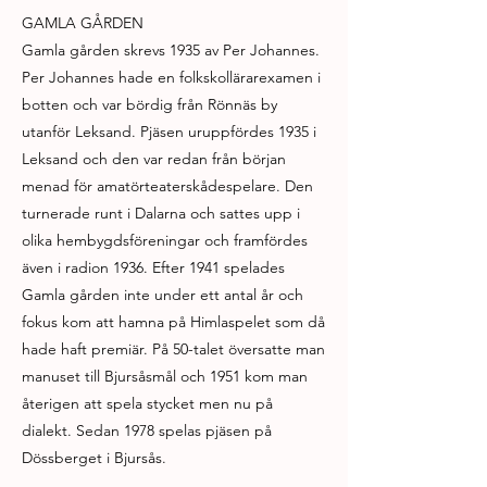
GAMLA GÅRDEN
Gamla gården skrevs 1935 av Per Johannes.
Per Johannes hade en folkskollärarexamen i
botten och var bördig från Rönnäs by
utanför Leksand. Pjäsen uruppfördes 1935 i
Leksand och den var redan från början
menad för amatörteaterskådespelare. Den
turnerade runt i Dalarna och sattes upp i
olika hembygdsföreningar och framfördes
även i radion 1936. Efter 1941 spelades
Gamla gården inte under ett antal år och
fokus kom att hamna på Himlaspelet som då
hade haft premiär. På 50-talet översatte man
manuset till Bjursåsmål och 1951 kom man
återigen att spela stycket men nu på
dialekt. Sedan 1978 spelas pjäsen på
Dössberget i Bjursås.