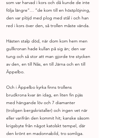
som var harvad i kors och då kunde de inte
följa längre”… ”de kom till en höstplöjning,
den var plöjd med plog med stål i och han
red i kors över den, så trollen måste vända.
Hästen stalp död, när dom kom hem men
gullkronan hade kullan på sig än; den var
tung och så stor att man gjorde tre stycken
av den, en till Nås, en till Järna och en till
Äppelbo.
Och i Äppelbo kyrka finns trollens
brudkrona kvar än idag, en liten fin pjäs
med hängande löv och 7 diamanter
(troligen bergskristaller) och ingen vet när
eller varifrån den kommit hit; kanske såsom
krigsbyte från något katolskt tempel, där
den krönt en madonnabild, tro somliga.