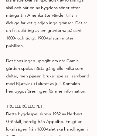
stannade kvar var sporadisk av förklarliga
skäl och när en av bygdens söner efter
många år i Amerika återvänder till sin
åldrige far vet glädjen inga gränser. Det är
en fin skildring av emigranterna på sent
1800- och tidigt 1900-tal som möter
publiken.
Det finns ingen uppgift om när Gamla
gården spelas nästa gång eller vilka som
deltar, men pjäsen brukar spelas i samband
med Bjursvicku i slutet av juli. Kontakta
hembygdsföreningen för mer information.
TROLLBRÖLLOPET
Detta bygdespel skrevs 1932 av Herbert
Grönfall, bördig från Äppelbo. Enligt en
lokal sägen från 1600-talet ska handlingen i