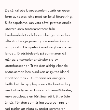
De så kallade bygdespelen utgör en egen
form av teater, ofta med en lokal förankring.
Skådespelarna kan vara såväl professionella
utövare som teateramatörer från
lokalsamhället och föreställningarna väcker
ofta stort engagemang hos medverkande
och publik. De spelas i snart sagt var del av
landet, företrädelsevis på sommaren då
många ensembler använder sig av
utomhusscener. Trots den aldrig vikande
entusiasmen hos publiken är ryktet bland
storstädernas kulturmänniskor aningen
befläckat då bygdespelen ofta buntas ihop
med olika typer av buskis och amatörteater,
men bygdespelen förtjänar ett bättre öde
än så. För den som är intresserad finns en
rad pärlor att njuta av under sommaren.