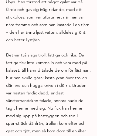
i byn. Han förstod att något galet var på
färde och gav sig iväg ridande, med ett
stickbloss, som var utbrunnet när han var
nära framme och som han kastade i en tjärn
– den har ännu ljust vatten, alldeles grönt,
och heter Lystjärn.
Det var två slags troll, fattiga och rika. De
fattiga fick inte komma in och vara med på
kalaset; till hämnd talade de om för fästman,
hur han skulle göra: kasta yxan över trollen
därinne och hugga kniven i dörrn. Bruden
var nästan färdigklädd, endast
vänsterhandsken felade, annars hade de
tagit henne med sig. Nu fick han henne
med sig upp på hästryggen och red i
sporrsträck därifrån, trollen kom efter och
grät och tjöt, men så kom dom till en åker