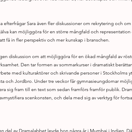
na efterfrågar Sara även fler diskussioner om rekrytering och om
själva kan möjliggöra för en större mångfald och representation –
att få in fler perspektiv och mer kunskap i branschen.
en diskussion om att möjliggöra för en ökad mångfald av röster
erksamhet. Den tar formen av sommarkurser i dramatiskt berätta
rbete med kulturaktörer och skrivande personer i Stockholms 
ista och Jordbro. Under tre veckor får gymnasieungdomar möjlig
a sig fram till en text som sedan framförs framför publik. Dra
att avmystifiera scenkonsten, och dela med sig av verktyg för fort
 en del av Dramalabbet levde hon några år i Mumbai i Indien. D