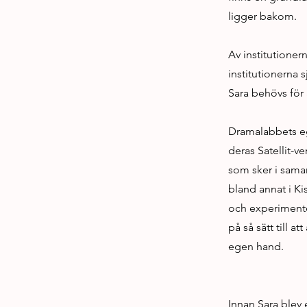
ligger bakom.
Av institutioner
institutionerna 
Sara behövs för 
Dramalabbets eg
deras Satellit-v
som sker i sama
bland annat i K
och experimenter
på så sätt till 
egen hand.
Innan Sara blev