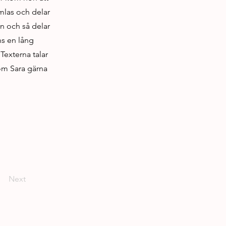
amlas och delar
n och så delar
ns en lång
 Texterna talar
som Sara gärna
Next