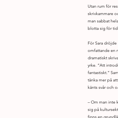
Utan rum för resp
skrivkammare och
man sabbat hela 
blotta sig för tid
För Sara dröjde 
omfattande en m
dramatiskt skriv
yrke. “Att intro
fantastiskt.” S
tänka mer på at
känts svår och 
– Om man inte kom
sig på kultursek
finns en grundl