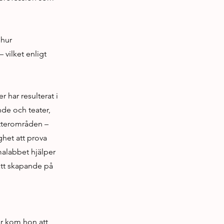
 hur
 vilket enligt
 har resulterat i
nde och teater,
ytterområden –
het att prova
malabbet hjälper
satt skapande på
är kom hon att