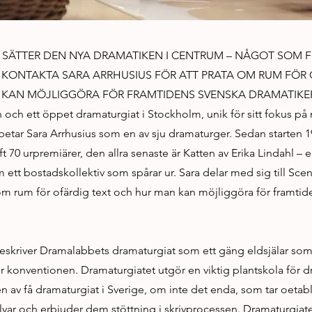
SÄTTER DEN NYA DRAMATIKEN I CENTRUM – NÅGOT SOM F
 KONTAKTA SARA ARRHUSIUS FÖR ATT PRATA OM RUM FÖR 
KAN MÖJLIGGÖRA FÖR FRAMTIDENS SVENSKA DRAMATIKER
 och ett öppet dramaturgiat i Stockholm, unik för sitt fokus på
betar Sara Arrhusius som en av sju dramaturger. Sedan starten 1
 70 urpremiärer, den allra senaste är Katten av Erika Lindahl – 
om ett bostadskollektiv som spårar ur. Sara delar med sig till S
om rum för ofärdig text och hur man kan möjliggöra för framtid
beskriver Dramalabbets dramaturgiat som ett gäng eldsjälar som 
r konventionen. Dramaturgiatet utgör en viktig plantskola för d
n av få dramaturgiat i Sverige, om inte det enda, som tar oetab
lvar och erbjuder dem stöttning i skrivprocessen. Dramaturgiatet