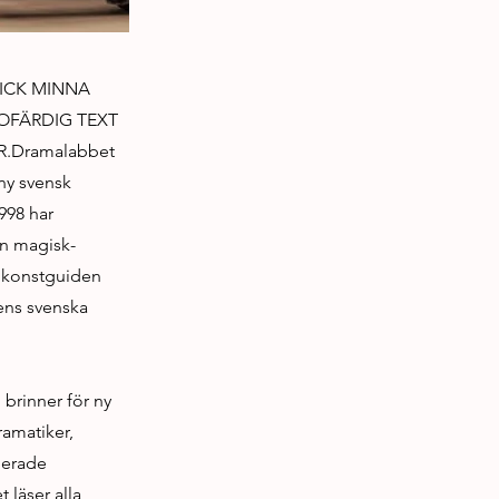
ICK MINNA
OFÄRDIG TEXT
.Dramalabbet
 ny svensk
998 har
en magisk-
cenkonstguiden
ens svenska
brinner för ny
ramatiker,
lerade
 läser alla