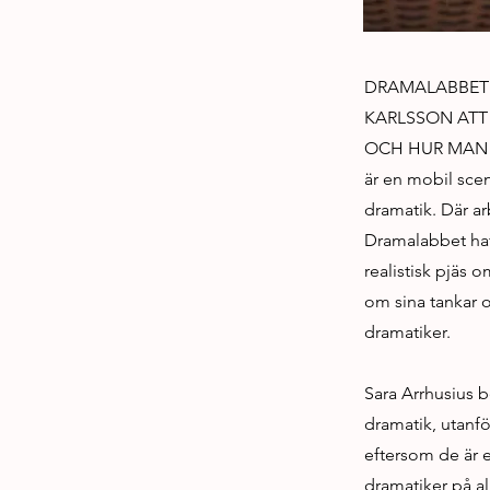
DRAMALABBET 
KARLSSON ATT
OCH HUR MAN 
är en mobil scen
dramatik. Där ar
Dramalabbet haft
realistisk pjäs 
om sina tankar 
dramatiker.
Sara Arrhusius 
dramatik, utanfö
eftersom de är e
dramatiker på al