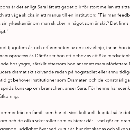
ons är det enligt Sara lätt att gapet blir för stort mellan att sitt
 att våga skicka in ett manus till en institution: “Får man feedb
sin yrkeskarriär om man skicker in något som är skit? Det finns 
igt.”
det tjugofem år, och erfarenheten av en skrivarlinje, innan hon 
anusprocess är. Därför ser hon ett behov av att öka medvete
ande hos yngre, särskilt eftersom hon anser att manusförfattare 
ducera dramatiskt skrivande redan på högstadiet eller ännu tidig
amtidigt behöver institutioner som Dramaten och de konstnärlig
t sprida kunskap om branschen, anser Sara. För henne har scenk
oåtkomlig:
mer från en familj som har ett visst kulturellt kapital så är det 
torn och de olika yrkesroller som existerar där – vad gör en dra
äggande luddighet över vad kultur är, hur det skapas och vilken