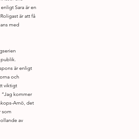
 enligt Sara är en
oligast är att få
mmans med
ngserien
 publik.
spons är enligt
olorna och
t viktigt
g: “Jag kommer
iskops-Arnö, det
er som
bollande av