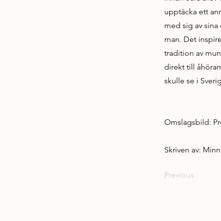
upptäcka ett ann
med sig av sina
man. Det inspire
tradition av munt
direkt till åhör
skulle se i Sveri
Omslagsbild: Pr
Skriven av: Minn
Previous