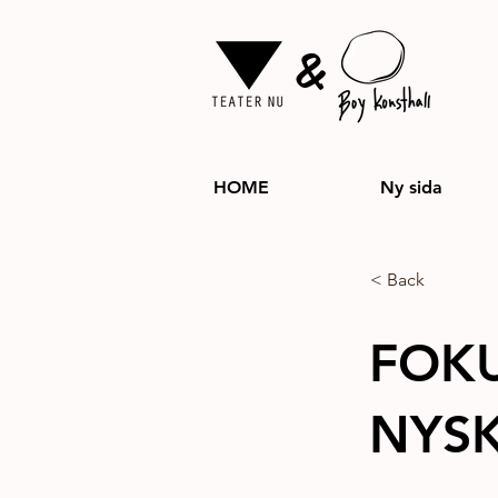
&
HOME
Ny sida
< Back
FOKU
NYSK