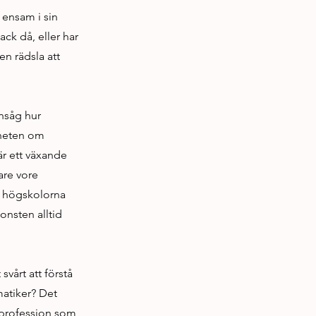
a ensam i sin
ack då, eller har
en rädsla att
insåg hur
nheten om
är ett växande
are vore
a högskolorna
onsten alltid
svårt att förstå
matiker? Det
 profession som