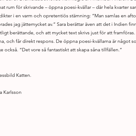
at rum för skrivande – öppna poesi-kvällar – där hela kvarter s
 dikter i en varm och opretentiös stämning: “Man samlas en afto
rades jag jättemycket av.” Sara berättar även att det i Indien fin
ligt berättande, och att mycket text skrivs just för att framföras.
arna, och får direkt respons. De öppna poesi-kvällarna är något 
ge också. “Det vore så fantastiskt att skapa såna tillfällen.”
essbild Katten.
a Karlsson