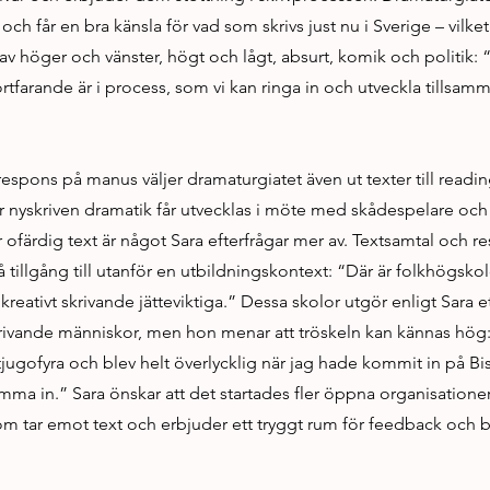
och får en bra känsla för vad som skrivs just nu i Sverige – vilket
av höger och vänster, högt och lågt, absurt, komik och politik: “R
tfarande är i process, som vi kan ringa in och utveckla tillsa
espons på manus väljer dramaturgiatet även ut texter till readi
r nyskriven dramatik får utvecklas i möte med skådespelare och
 ofärdig text är något Sara efterfrågar mer av. Textsamtal och re
få tillgång till utanför en utbildningskontext: “Där är folkhögsk
kreativt skrivande jätteviktiga.” Dessa skolor utgör enligt Sara et
krivande människor, men hon menar att tröskeln kan kännas hö
 tjugofyra och blev helt överlycklig när jag hade kommit in på B
komma in.” Sara önskar att det startades fler öppna organisation
m tar emot text och erbjuder ett tryggt rum för feedback och 