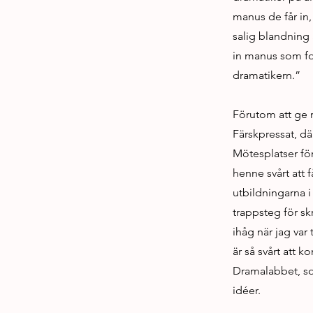
manus de får in, 
salig blandning 
in manus som for
dramatikern.”
Förutom att ge r
Färskpressat, dä
Mötesplatser för
henne svårt att 
utbildningarna i 
trappsteg för s
ihåg när jag var
är så svårt att 
Dramalabbet, so
idéer.