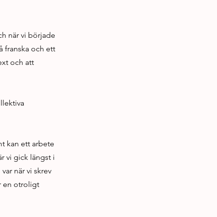
ch när vi började
å franska och ett
ext och att
llektiva
t kan ett arbete
 vi gick längst i
var när vi skrev
 en otroligt