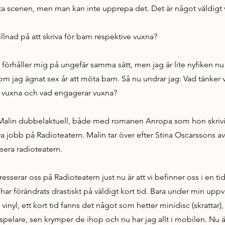
ta scenen, men man kan inte upprepa det. Det är något väldigt v
llnad på att skriva för barn respektive vuxna?
ag förhåller mig på ungefär samma sätt, men jag är lite nyfiken n
om jag ägnat sex år att möta barn. Så nu undrar jag: Vad tänker v
ör vuxna och vad engagerar vuxna?
Malin dubbelaktuell, både med romanen Anropa som hon skrivit 
a jobb på Radioteatern. Malin tar över efter Stina Oscarssons av
sera radioteatern.
esserar oss på Radioteatern just nu är att vi befinner oss i en ti
har förändrats drastiskt på väldigt kort tid. Bara under min uppv
inyl, ett kort tid fanns det något som hetter minidisc (skrattar)
pelare, sen krymper de ihop och nu har jag allt i mobilen. Nu är 