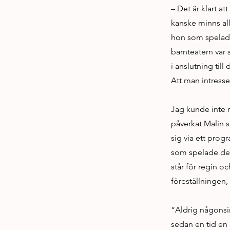
– Det är klart a
kanske minns all
hon som spelade 
barnteatern var 
i anslutning till
Att man intresse
Jag kunde inte r
påverkat Malin s
sig via ett prog
som spelade den
står för regin o
föreställningen,
“Aldrig någonsin
sedan en tid en 