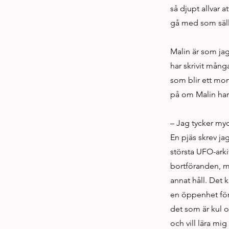
så djupt allvar a
gå med som säl
Malin är som ja
har skrivit mång
som blir ett mon
på om Malin har 
– Jag tycker myc
En pjäs skrev ja
största UFO-ark
bortföranden, m
annat håll. Det 
en öppenhet för 
det som är kul oc
och vill lära mi