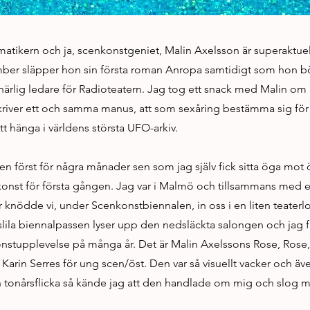
matikern och ja, scenkonstgeniet, Malin Axelsson är superaktue
mber släpper hon sin första roman Anropa samtidigt som hon bör
rlig ledare för Radioteatern. Jag tog ett snack med Malin om a
river ett och samma manus, att som sexåring bestämma sig för
t hänga i världens största UFO-arkiv.
en först för några månader sen som jag själv fick sitta öga mo
onst för första gången. Jag var i Malmö och tillsammans med e
knödde vi, under Scenkonstbiennalen, in oss i en liten teaterlok
lila biennalpassen lyser upp den nedsläckta salongen och jag 
onstupplevelse på många år. Det är Malin Axelssons Rose, Ros
 Karin Serres för ung scen/öst. Den var så visuellt vacker och äv
tonårsflicka så kände jag att den handlade om mig och slog mig