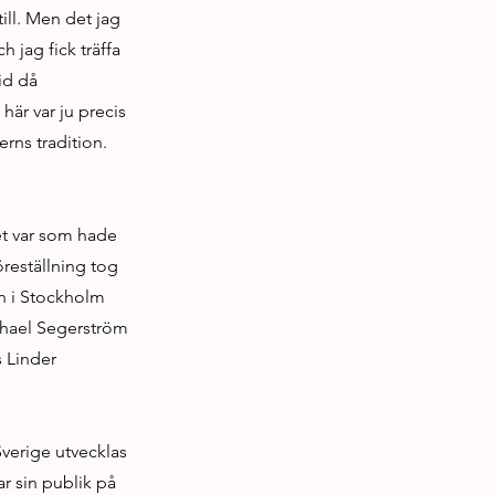
ill. Men det jag
h jag fick träffa
id då
här var ju precis
erns tradition.
det var som hade
öreställning tog
rn i Stockholm
chael Segerström
s Linder
Sverige utvecklas
r sin publik på