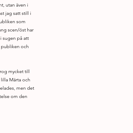
t, utan även i
jag satt still i
 publiken som
 ung scen/öst har
i sugen på att
e publiken och
rog mycket till
lilla Märta och
pelades, men det
ättelse om den