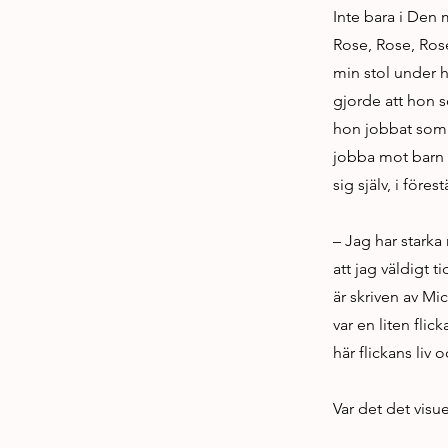
Inte bara i Den 
Rose, Rose, Rose,
min stol under h
gjorde att hon s
hon jobbat som 
jobba mot barn 
sig själv, i för
– Jag har starka
att jag väldigt 
är skriven av M
var en liten flic
här flickans liv o
Var det det visu