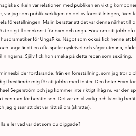
magiska cirkeln var relationen med publiken en viktig komponen
 var jag som publik verkligen en del av föreställningen, även fast 
ela föreställningen. Malin berättar att det var denna närhet till
ökte sig till scenkonst för barn och unga. Förutom sitt jobb på
husdramatiker för UngaRiks. Något som också fick henne att bl
och unga är att en ofta spelar nyskrivet och vågar utmana, båd
eställningarna. Själv fick hon smaka på detta redan som sexåring.
 minnesbilder fortfarande, från en föreställning, som jag tror bid
tidigt bestämde mig för att jobba med teater. Den heter Fram för 
ichael Segerström och jag kommer inte riktigt ihåg nu var den s
ka i centrum för berättelsen. Det var en allvarlig och känslig ber
ch jag gissar att det var rätt så bra (skrattar).
ella eller vad var det som du diggade?