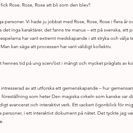
fick Rose, Rose, Rose att bli som den blev?
a personer. Vi hade ju jobbat med Rose, Rose, Rose i flera år o
s det inga karaktärer, det fanns tre manus – ett på svenska, ett p
espelarna har varit extremt medskapande i att stryka och välja t
Man kan säga att processen har varit väldigt kollektiv.
tt hennes tid på ung scen/öst i mångt och mycket präglats av ko
t intresserad av att utforska ett gemenskapande – hur gemensam
n föreställning som heter Den magiska cirkeln som kanske var där
digt avancerat och interaktivt verk. Ett vackert ögonblick för mig 
 personer, i ett interaktivt dokument på nätet. Det tyckte jag var
e.