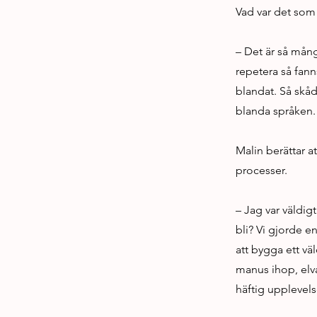
Vad var det som 
– Det är så mång
repetera så fann
blandat. Så skåd
blanda språken. 
Malin berättar a
processer.
– Jag var väldig
bli? Vi gjorde e
att bygga ett väl
manus ihop, elva
häftig upplevels