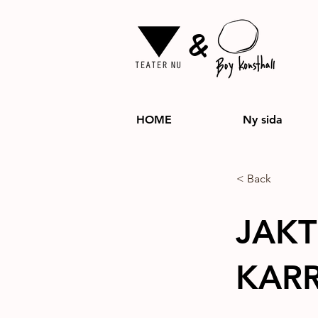
&
HOME
Ny sida
< Back
JAKT
KARR