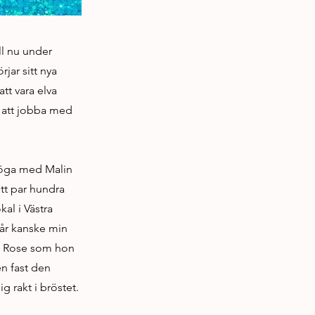
ll nu under
jar sitt nya
tt vara elva
 att jobba med
t öga med Malin
tt par hundra
al i Västra
får kanske min
e, Rose som hon
en fast den
 rakt i bröstet.