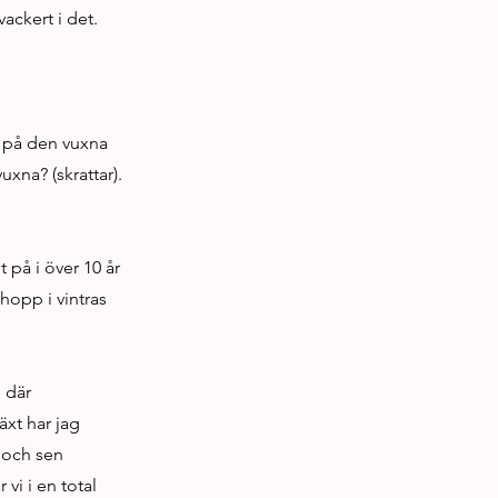
ackert i det.
u på den vuxna
uxna? (skrattar).
på i över 10 år
hopp i vintras
d där
äxt har jag
, och sen
vi i en total