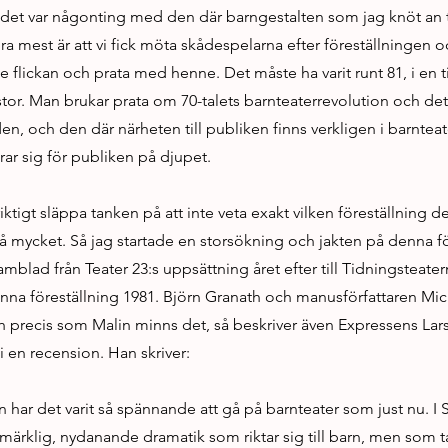
tt det var någonting med den där barngestalten som jag knöt an t
ra mest är att vi fick möta skådespelarna efter föreställningen oc
flickan och prata med henne. Det måste ha varit runt 81, i en t
stor. Man brukar prata om 70-talets barnteaterrevolution och det 
 den, och den där närheten till publiken finns verkligen i barnteat
rar sig för publiken på djupet.
iktigt släppa tanken på att inte veta exakt vilken föreställning 
å mycket. Så jag startade en storsökning och jakten på denna f
ramblad från Teater 23:s uppsättning året efter till Tidningsteate
na föreställning 1981. Björn Granath och manusförfattaren Mi
ch precis som Malin minns det, så beskriver även Expressens Lar
 i en recension. Han skriver:
 har det varit så spännande att gå på barnteater som just nu. I 
märklig, nydanande dramatik som riktar sig till barn, men som ta