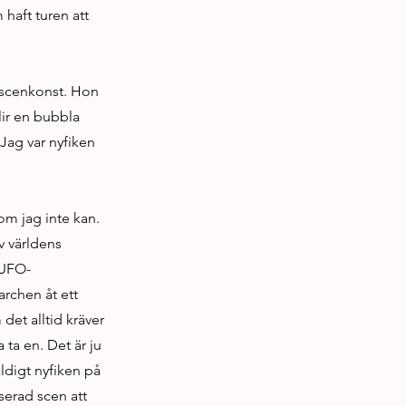
 haft turen att
 scenkonst. Hon
lir en bubbla
Jag var nyfiken
om jag inte kan.
v världens
 UFO-
rchen åt ett
det alltid kräver
 ta en. Det är ju
äldigt nyfiken på
serad scen att