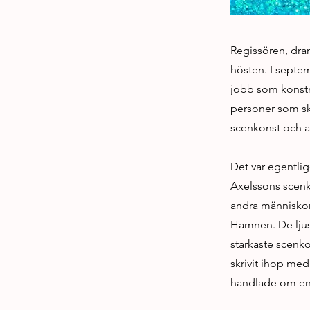
Regissören, dra
hösten. I septe
jobb som konstnä
personer som sk
scenkonst och at
Det var egentlig
Axelssons scenk
andra människor 
Hamnen. De ljus
starkaste scenk
skrivit ihop med
handlade om en 