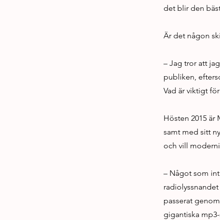
det blir den bäs
Är det någon ski
– Jag tror att j
publiken, efters
Vad är viktigt f
Hösten 2015 är 
samt med sitt ny
och vill moderni
– Något som intr
radiolyssnandet 
passerat genom v
gigantiska mp3-s