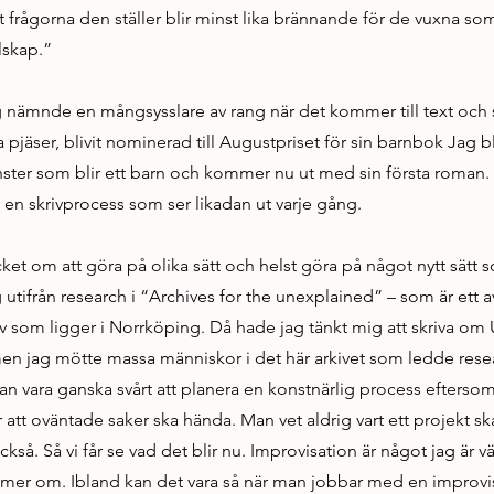
tt frågorna den ställer blir minst lika brännande för de vuxna som
lskap.”
g nämnde en mångsysslare av rang när det kommer till text och
a pjäser, blivit nominerad till Augustpriset för sin barnbok Jag b
ster som blir ett barn och kommer nu ut med sin första roman. 
en skrivprocess som ser likadan ut varje gång.
ket om att göra på olika sätt och helst göra på något nytt sätt s
g utifrån research i “Archives for the unexplained” – som är ett a
iv som ligger i Norrköping. Då hade jag tänkt mig att skriva om
en jag mötte massa människor i det här arkivet som ledde resea
kan vara ganska svårt att planera en konstnärlig process eftersom 
att oväntade saker ska hända. Man vet aldrig vart ett projekt ska
kså. Så vi får se vad det blir nu. Improvisation är något jag är v
g mer om. Ibland kan det vara så när man jobbar med en improvi