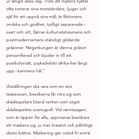
ur längst dess väg. Trots att mytens hjältar
ofta torterar sina motståndare, ljuger och
själ för att uppnå sina mål; är fiktionens
ondska och godhet, tydligt separerade i
svart och vitt, fjärran kulturrelativismens och
postmodernismens ständigt glidande
gråzoner. Negerkungen är denna gråzon
personifierad och bjuder in till ett
postkolonialt, pzykadeliskt afrika-live långt
upp i kaninens hål.”
Utställningen ska vara som en stor
teaterscen, besökarna får röra sig som
skådespelare bland verken som utgör
skådespelets scenografi. Vid vernissagen,
som är öppen för alla, uppmanas besökare
att maskera sig, ju mer kreativt och påhittigt
desto bättre. Maskering ger också fri entré