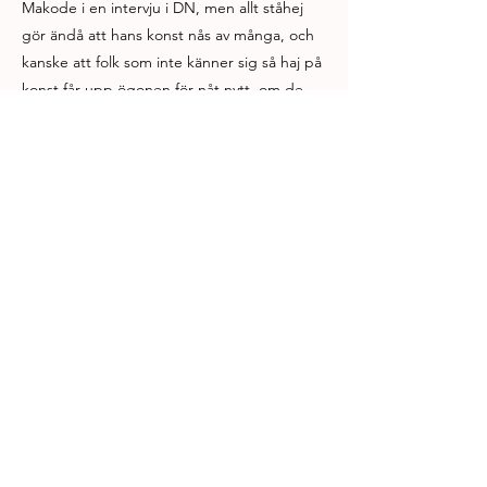
Makode i en intervju i DN, men allt ståhej
gör ändå att hans konst nås av många, och
kanske att folk som inte känner sig så haj på
konst får upp ögonen för nåt nytt, om de
inte skräms iväg vill säga. Jag hakar iallafall
på den person som kommenterat så här på
eventet: “Oj så många som är intresserade
av ett konstevenemang, kul!”.
Jag har själv inte möjlighet att vara där på
lördag pga är i stuga på landet – så snälla,
släng på dig en fantastiskt fantasifylld mask
och dra dit i mitt ställe. Återkom gärna med
detaljerad beskrivning om hur
fantastiskt/fruktansvärt det var.
—-