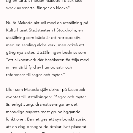
sig en tårtbit medan Makode i black face
skrek av smärta. Ringer en klocka?
Nu är Makode aktuell med en utställning på
Kulturhuset Stadsteatern I Stockholm, en
utställning som både är ett retrospektiv,
med en samling äldre verk, men också ett
gäng nya alster. Utställningen beskrivs som
“ett allkonstverk där besökaren får följa med
in i en värld fylld av humor, satir och
referenser till sagor och myter.“
Eller som Makode själv skriver på facebook-
eventet till utställningen: “Sagor och myter
är, enligt Jung, dramatiseringar av det
mänskliga psykets mest grundläggande
funktioner. Barnet ges ett symboliskt språk
att en dag besegra de drakar livet placerat