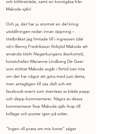
och köföreträde, samt en konstgåva från
Makode själv!
Och ja, det har ju stormat en del kring
utställningen redan innan öppning –
titelbråket jag hintade till i ingressen (där
vd:n Benny Fredriksson förbjöd Makode att
använda titeln Negerkungens återkomst),
konstchefen Marianne Lindberg De Geer
som stöttat Makode avgår i förtid (vet inte
om det har något att göra med just detta,
men antagligen till viss del) och ett
facebook-event som överöses av både pepp
och depp-kommentarer. Några av dessa
kommentarer fixar Makode själv ihop till
kollage och postar igen på sidan.
“Ingen vill prata om min konst” säger