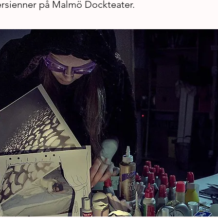
rsienner på Malmö Dockteater.