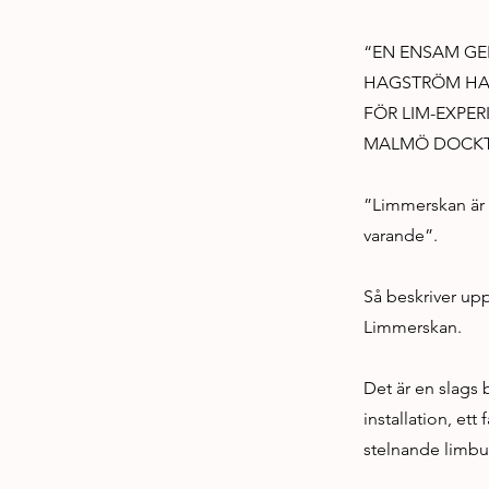
“EN ENSAM GE
HAGSTRÖM HAR
FÖR LIM-EXPE
MALMÖ DOCKT
”Limmerskan är et
varande”.
Så beskriver up
Limmerskan.
Det är en slags 
installation, et
stelnande limbub