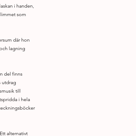
laskan i handen,
d limmet som
versum där hon
 och lagning
en del finns
s utdrag
musik till
spridda i hela
nteckningsböcker
tt alternativt