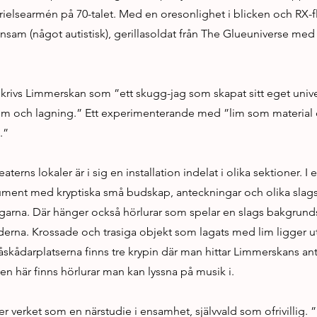
ielsearmén på 70-talet. Med en oresonlighet i blicken och RX-f
nsam (något autistisk), gerillasoldat från The Glueuniverse me
skrivs Limmerskan som ”ett skugg-jag som skapat sitt eget uni
ill lim och lagning.” Ett experimenterande med ”lim som material
.”
erns lokaler är i sig en installation indelat i olika sektioner. I 
ment med kryptiska små budskap, anteckningar och olika slag
garna. Där hänger också hörlurar som spelar en slags bakgrunds
derna. Krossade och trasiga objekt som lagats med lim ligger ut
skådarplatserna finns tre krypin där man hittar Limmerskans a
en här finns hörlurar man kan lyssna på musik i.
r verket som en närstudie i ensamhet, självvald som ofrivillig. ”E