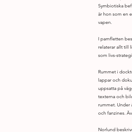
Symbiotiska befr
är hon som en e
vapen.
I pamfletten be
relaterar allt t
som livs-strategi
Rummet i dockteat
lappar och doku
uppsatta på väg
texterna och bil
rummet. Under å
och fanzines. Äv
Norlund beskrive