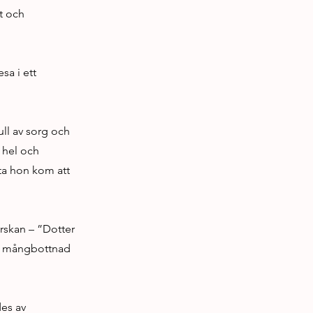
t och
sa i ett
ll av sorg och
g hel och
sta hon kom att
rskan – ”Dotter
en mångbottnad
es av