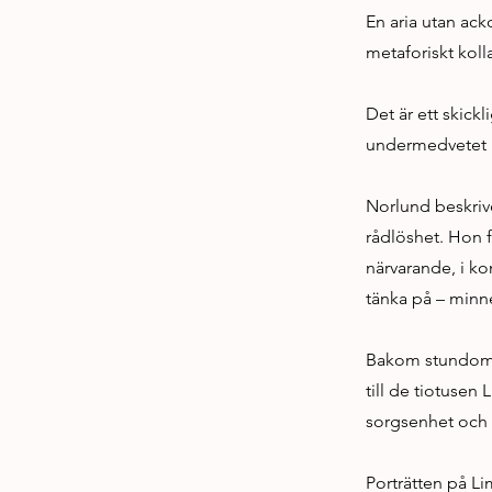
En aria utan ack
metaforiskt koll
Det är ett skickl
undermedvetet l
Norlund beskriv
rådlöshet. Hon f
närvarande, i ko
tänka på – minn
Bakom stundom s
till de tiotuse
sorgsenhet och 
Porträtten på 