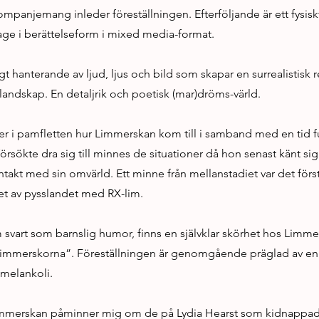
ompanjemang inleder föreställningen. Efterföljande är ett fysisk
age i berättelseform i mixed media-format.
igt hanterande av ljud, ljus och bild som skapar en surrealistisk re
andskap. En detaljrik och poetisk (mar)dröms-värld.
er i pamfletten hur Limmerskan kom till i samband med en tid fu
örsökte dra sig till minnes de situationer då hon senast känt si
ntakt med sin omvärld. Ett minne från mellanstadiet var det för
et av pysslandet med RX-lim.
vart som barnslig humor, finns en självklar skörhet hos Limme
n Limmerskorna”. Föreställningen är genomgående präglad av 
melankoli.
Limmerskan påminner mig om de på Lydia Hearst som kidnappad