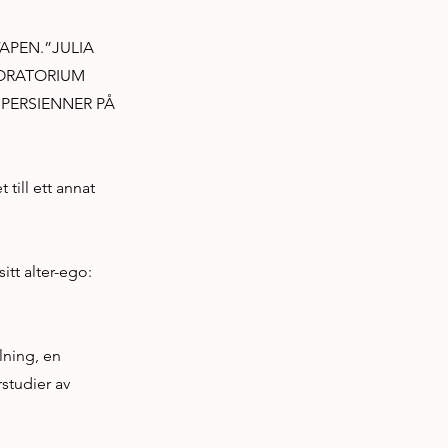
APEN.”JULIA
BORATORIUM
PERSIENNER PÅ
 till ett annat
tt alter-ego:
lning, en
rstudier av