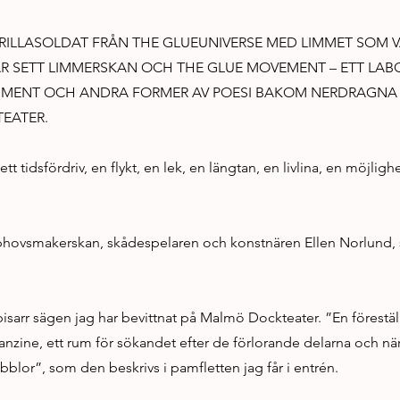
RILLASOLDAT FRÅN THE GLUEUNIVERSE MED LIMMET SOM V
 SETT LIMMERSKAN OCH THE GLUE MOVEMENT – ETT LA
RIMENT OCH ANDRA FORMER AV POESI BAKOM NERDRAGNA 
EATER.
t tidsfördriv, en flykt, en lek, en längtan, en livlina, en möjlighet
phovsmakerskan, skådespelaren och konstnären Ellen Norlund, si
bisarr sägen jag har bevittnat på Malmö Dockteater. ”En förestäl
t fanzine, ett rum för sökandet efter de förlorande delarna och nä
blor”, som den beskrivs i pamfletten jag får i entrén.