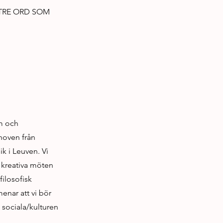
 TRE ORD SOM
sm och
nhoven från
k i Leuven. Vi
 kreativa möten
filosofisk
enar att vi bör
 sociala/kulturen