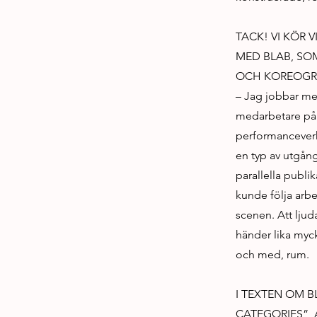
TACK! VI KÖR 
MED BLAB, SO
OCH KOREOGRA
– Jag jobbar me
medarbetare på s
performanceverk 
en typ av utgångs
parallella publi
kunde följa arbe
scenen. Att ljud
händer lika myc
och med, rum.
I TEXTEN OM B
CATEGORIES”, 