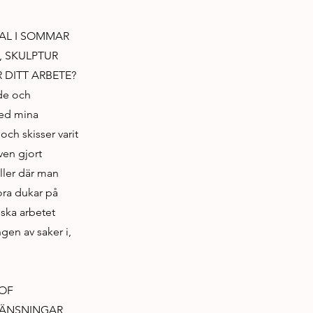
VAL I SOMMAR
, SKULPTUR
 DITT ARBETE?
nde och
med mina
och skisser varit
ven gjort
ller där man
ora dukar på
iska arbetet
gen av saker i,
 OF
GRÄNSNINGAR