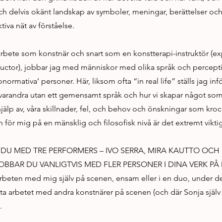
och delvis okänt landskap av symboler, meningar, berättelser oc
tiva nät av förståelse.
a arbete som konstnär och snart som en konstterapi-instruktör (ex
tructor), jobbar jag med människor med olika språk och percep
normativa’ personer. Här, liksom ofta “in real life” ställs jag inf
 varandra utan ett gemensamt språk och hur vi skapar något s
jälp av, våra skillnader, fel, och behov och önskningar som krock
ör mig på en mänsklig och filosofisk nivå är det extremt viktig
 DU MED TRE PERFORMERS – IVO SERRA, MIRA KAUTTO OCH
OBBAR DU VANLIGTVIS MED FLER PERSONER I DINA VERK PÅ
arbeten med mig själv på scenen, ensam eller i en duo, under d
sta arbetet med andra konstnärer på scenen (och där Sonja själv
.