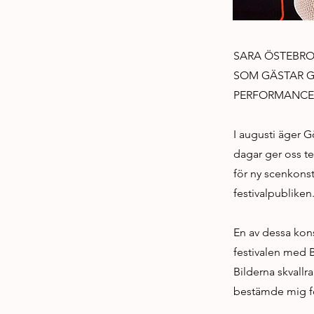
SARA ÖSTEBRO
SOM GÄSTAR G
PERFORMANCEV
I augusti äger G
dagar ger oss te
för ny scenkonst
festivalpubliken
En av dessa kons
festivalen med B
Bilderna skvallr
bestämde mig för