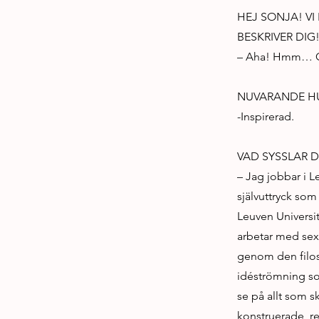
HEJ SONJA! VI
BESKRIVER DIG
– Aha! Hmm… G
NUVARANDE H
-Inspirerad.
VAD SYSSLAR 
– Jag jobbar i L
självuttryck som
Leuven Universit
arbetar med sex
genom den filoso
idéströmning som
se på allt som s
konstruerade, r