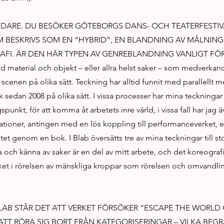
VIDARE. DU BESÖKER GÖTEBORGS DANS- OCH TEATERFESTI
M BESKRIVS SOM EN “HYBRID”, EN BLANDNING AV MÅLNING
FI. ÄR DEN HÄR TYPEN AV GENREBLANDNING VANLIGT FÖR
d material och objekt – eller allra helst saker – som medverka
cenen på olika sätt. Teckning har alltid funnit med parallellt 
sedan 2008 på olika sätt. I vissa processer har mina teckningar 
punkt, för att komma åt arbetets inre värld, i vissa fall har jag ä
kationer, antingen med en lös koppling till performanceverket, e
tet genom en bok. I Blab översätts tre av mina teckningar till st
a och känna av saker är en del av mitt arbete, och det koreograf
ket i rörelsen av mänskliga kroppar som rörelsen och omvandlin
LAB STÅR DET ATT VERKET FÖRSÖKER “ESCAPE THE WORLD
ATT RÖRA SIG BORT FRÅN KATEGORISERINGAR – VILKA BE