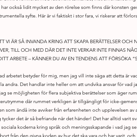
har också lidit mycket av den rörelse som finns där konsten ges
mentella syfte. Här är vi faktiskt i stor fara, vi riskerar att förlor
T VI ÄR SÅ INVANDA KRING ATT SKAPA BERÄTTELSER OCH 
EVER, TILL OCH MED DÄR DET INTE VERKAR INTE FINNAS NÅ
 DITT ARBETE – KÄNNER DU AV EN TENDENS ATT FÖRSÖKA 
vad arbetet betyder för mig, men jag vill inte säga att detta är va
lla andra. Det handlar inte heller om att undvika ansvar för vad j
 jag se möjligheten för flera subjektiva berättelser som äger rum 
rutrymme där rummet verkligen är tillgängligt för icke-gemen
n som ändå inte avviker från erfarenheten och upplevelsen av at
tycker det är så befriande när det händer! Det har alltid varit sv
de sociala koderna kring språk och meningsskapande i vad jag ser
ort från den givna koden av hur det ska vara och har varit, och is