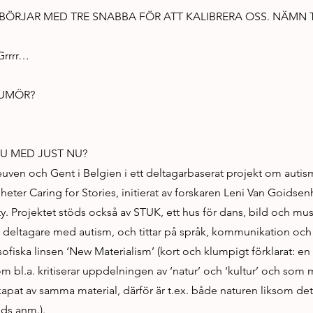
 BÖRJAR MED TRE SNABBA FÖR ATT KALIBRERA OSS. NÄMN
!
rrrr…
UMÖR?
DU MED JUST NU?
euven och Gent i Belgien i ett deltagarbaserat projekt om auti
 heter Caring for Stories, initierat av forskaren Leni Van Goidse
y. Projektet stöds också av STUK, ett hus för dans, bild och musi
 deltagare med autism, och tittar på språk, kommunikation och
fiska linsen ‘New Materialism’ (kort och klumpigt förklarat: en 
 bl.a. kritiserar uppdelningen av ‘natur’ och ‘kultur’ och som m
kapat av samma material, därför är t.ex. både naturen liksom det
eds anm.).