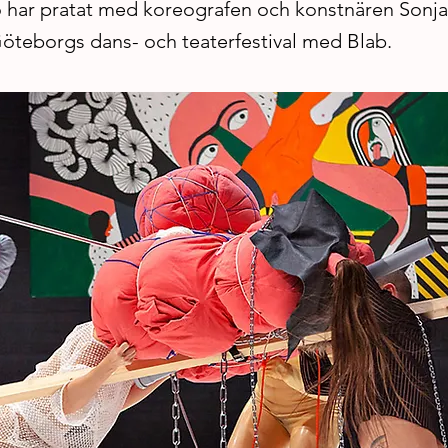
 har pratat med koreografen och konstnären Sonja
öteborgs dans- och teaterfestival med Blab.