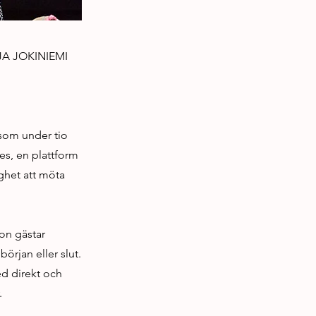
A JOKINIEMI
 som under tio
ges, en plattform
ighet att möta
Hon gästar
örjan eller slut.
ed direkt och
.