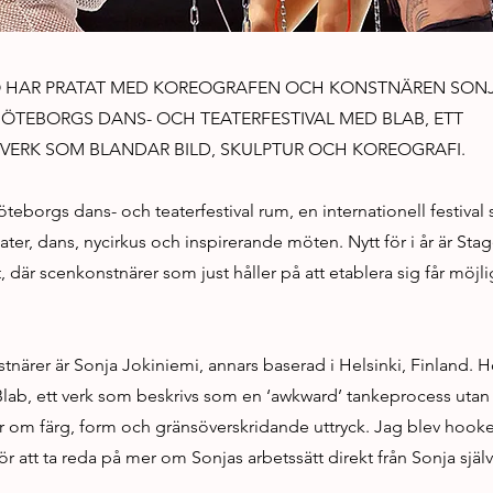
 HAR PRATAT MED KOREOGRAFEN OCH KONSTNÄREN SONJ
ÖTEBORGS DANS- OCH TEATERFESTIVAL MED BLAB, ETT
ERK SOM BLANDAR BILD, SKULPTUR OCH KOREOGRAFI.
öteborgs dans- och teaterfestival rum, en internationell festival
ater, dans, nycirkus och inspirerande möten. Nytt för i år är Sta
, där scenkonstnärer som just håller på att etablera sig får möjl
.
tnärer är Sonja Jokiniemi, annars baserad i Helsinki, Finland. 
lab, ett verk som beskrivs som en ‘awkward’ tankeprocess utan b
ar om färg, form och gränsöverskridande uttryck. Jag blev hook
 att ta reda på mer om Sonjas arbetssätt direkt från Sonja själv