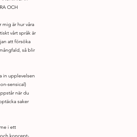
ERA OCH
r mig är hur våra
skt vårt språk är
jan att försöka
 mångfald, så blir
ta in upplevelsen
non-sensical)
ppstår när du
 upptäcka saker
me i ett
g och koncept-