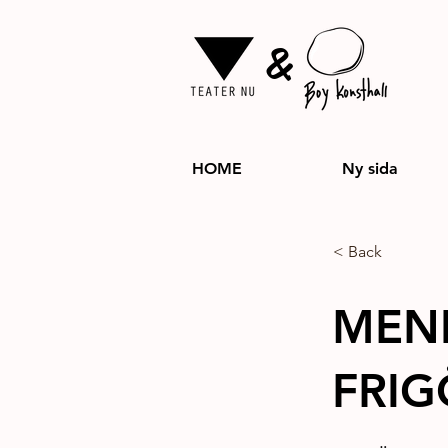
&
HOME
Ny sida
< Back
MEN
FRIG