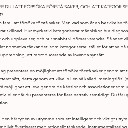
ER DU I ATT FÖRSÖKA FÖRSTÅ SAKER, OCH ATT KATEGORIS
M?
n fara i att försöka förstå saker. Men vad som är en besvikelse fö
ar skillnad. Hur mycket vi kategoriserar människor, hur diagnosti
k och upplevelser, och hur snabbt vi dömer varandra. Så snart vil
i det normativa tänkandet, som kategoriserar istället för att se på
upprepning, ett reproducerande av invanda synsätt.
ll jag presentera en möjlighet att försöka förstå saker genom att 
terat sätt, detta genom att kliva in i en så kallad ‘meningslös’ (
få möjlighet att leva genom de känslor och associationer som u
ativ, eller där du presenteras för flera narrativ samtidigt. Du får
tion.
am den här typen av utrymme som ett intelligent och viktigt utrym
 blivit överfixerat med rationellt tänkande, instrumentaliserin