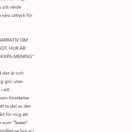
 sitt värde
a våra uttryck för
NARRATIV OM
GOT. HUR ÄR
“SKAPA MENING”
d det är och
ag gör, utan
i ett
sam förståelse
t ta del av det
årt för mig att
 som ‘Teater’.
tället se hur vi i