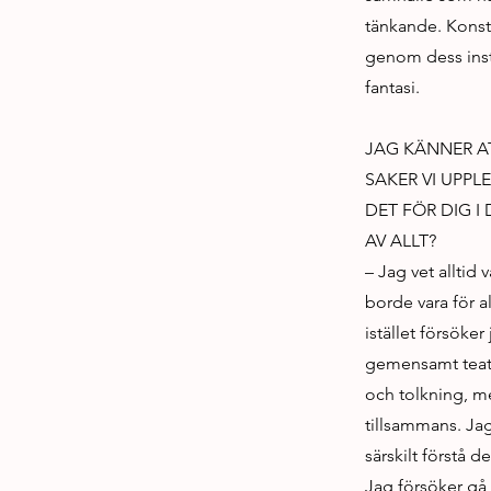
tänkande. Konst 
genom dess instru
fantasi.
JAG KÄNNER AT
SAKER VI UPPL
DET FÖR DIG I
AV ALLT?
– Jag vet alltid 
borde vara för a
istället försöker
gemensamt teate
och tolkning, me
tillsammans. Jag 
särskilt förstå 
Jag försöker gå b