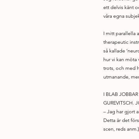
ett delvis känt 
våra egna subjek
I mitt parallell
therapeutic ins
så kallade ‘neuro
hur vi kan möta
trots, och med h
utmanande, men f
I BLAB JOBBAR
GUREVITSCH. J
– Jag har gjort 
Detta är det för
scen, reds anm.)