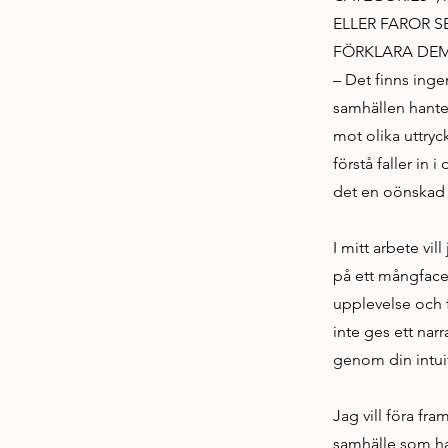
ELLER FAROR S
FÖRKLARA DE
– Det finns inge
samhällen hanter
mot olika uttryc
förstå faller in 
det en oönskad 
I mitt arbete vi
på ett mångfacet
upplevelse och 
inte ges ett narr
genom din intui
Jag vill föra fr
samhälle som har