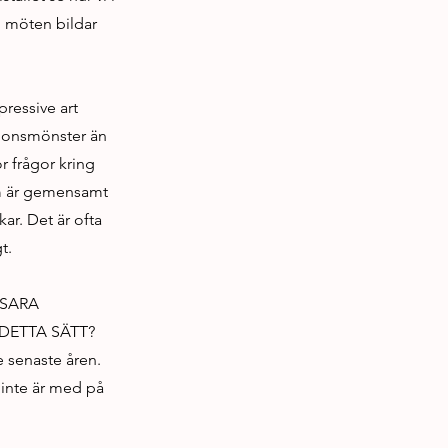
h möten bildar
pressive art
tionsmönster än
ör frågor kring
om är gemensamt
ar. Det är ofta
t.
 SARA
 DETTA SÄTT?
e senaste åren.
 inte är med på