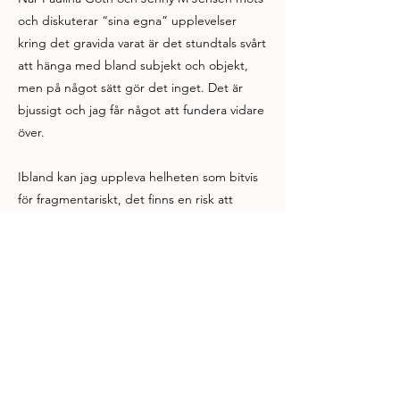
och diskuterar “sina egna” upplevelser
kring det gravida varat är det stundtals svårt
att hänga med bland subjekt och objekt,
men på något sätt gör det inget. Det är
bjussigt och jag får något att fundera vidare
över.
Ibland kan jag uppleva helheten som bitvis
för fragmentariskt, det finns en risk att
helheten välter över till en cabaretform, där
scenerna förblir scener och inte bildar en
helhet. Men frågorna som väcks hamnar rätt
och binder samman väven, även om jag inte
greppade användningen av maskerna som
återkom i olika skepnader.
Även om det var smärtsamt att uppleva