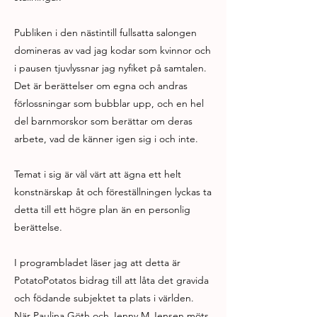
Publiken i den nästintill fullsatta salongen
domineras av vad jag kodar som kvinnor och
i pausen tjuvlyssnar jag nyfiket på samtalen.
Det är berättelser om egna och andras
förlossningar som bubblar upp, och en hel
del barnmorskor som berättar om deras
arbete, vad de känner igen sig i och inte.
Temat i sig är väl värt att ägna ett helt
konstnärskap åt och föreställningen lyckas ta
detta till ett högre plan än en personlig
berättelse.
I programbladet läser jag att detta är
PotatoPotatos bidrag till att låta det gravida
och födande subjektet ta plats i världen.
När Paulina Göth och Jenny M Jensen möts