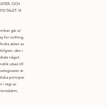
EATER, OCH
0-TALET. VI
tember går ut
y for nothing,
Andra akten av
Höfgren, den i
drats något.
ndrik utses till
rbetsgivaren är
liska principer
 i regi av
ktorsskärm,