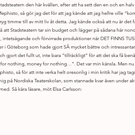
tadsteatern den här kvällen, efter att ha sett den en och en hal
ephisto, så gör jag det för att jag kände att jag hellre ville “ko
yg timme till av mitt liv åt detta. Jag kände också att nu är det 
å att Stadsteatern tar sin budget och lägger på sådana här non
 intetsägande och förvirrade produktioner när DET FINNS T
r i Göteborg som hade gjort SÅ mycket bättre och intressantar
h gjort det fullt ut, inte bara “tillräckligt” för att det ska få b
 for nothing, money for nothing…”. Det var min känsla. Men nu 
isto, så för att inte verka helt oresonlig i min kritik har jag tagi
 mig på Nordiska Teaterskolan, som stannade kvar även under akt 
ed. Så kära läsare, möt Elsa Carlsson: