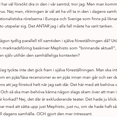
 har väl försökt dra in den i vår samtid, tror jag. Men man komme
brus. Nej men, riktningen är väl att ha vill ta in den i dagens sa
ionalistiska rörelserna i Europa och Sverige som finns på likna
 utspelar sig. Det ANTAR jag i alla fall måste ha varit tanken.
gon tydlig parallell till samtiden i själva föreställningen då? Utö
in marknadsföring beskriver Mephisto som “brinnande aktuell”, 
en själv utifrån den samhälleliga kontexten?
 Jag tyckte inte det gick fram i själva föreställningen. Man ska i
om en pjäs/läsa recensioner av en pjäs innan man går och ser den
ns att jag förstod helt när jag satt där. Det här med att behöva va
n? Och så ska man behöva känna någon slags skam över att man i
 korkad? Nej, det där är exkluderande teater. Det hade ju klick
ar med att sätta upp just Mephisto, just nu, om de hade haft 
till dagens samhälle. OCH gjort den mer intressant.