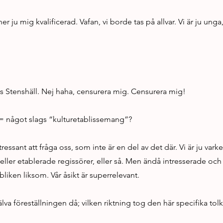
ner ju mig kvalificerad. Vafan, vi borde tas på allvar. Vi är ju unga,
s Stenshäll. Nej haha, censurera mig. Censurera mig!
= något slags “kulturetablissemang”?
ntressant att fråga oss, som inte är en del av det där. Vi är ju va
 eller etablerade regissörer, eller så. Men ändå intresserade och t
ubliken liksom. Vår åsikt är superrelevant.
jälva föreställningen då; vilken riktning tog den här specifika to