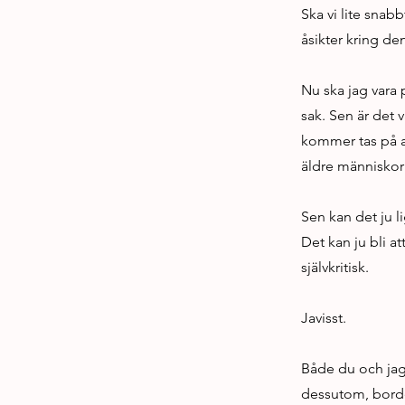
Ska vi lite snabb
åsikter kring de
Nu ska jag vara 
sak. Sen är det v
kommer tas på all
äldre människor s
Sen kan det ju l
Det kan ju bli a
självkritisk.
Javisst.
Både du och jag 
dessutom, borde 