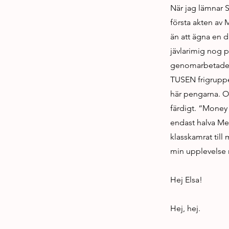
När jag lämnar S
första akten av M
än att ägna en dr
jävlarimig nog p
genomarbetade,
TUSEN frigruppe
här pengarna. Oc
färdigt. “Money
endast halva Meph
klasskamrat till
min upplevelse m
Hej Elsa!
Hej, hej.