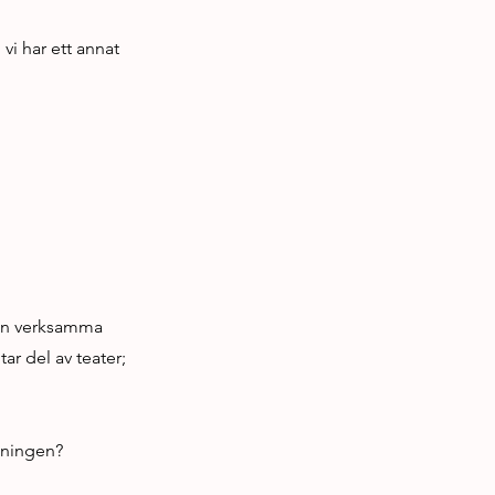
 vi har ett annat
rken verksamma
ar del av teater;
lkningen?