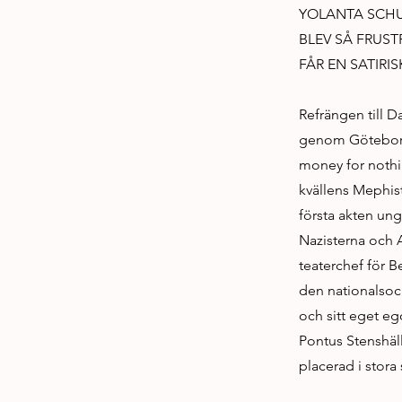
YOLANTA SCHU
BLEV SÅ FRUST
FÅR EN SATIRI
Refrängen till D
genom Göteborgs
money for nothi
kvällens Mephist
första akten ung
Nazisterna och Ad
teaterchef för B
den nationalsoci
och sitt eget eg
Pontus Stenshäll
placerad i stora