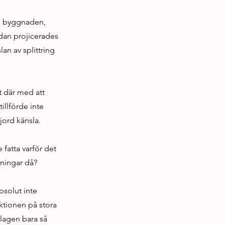
ga byggnaden,
dan projicerades
an av splittring
t där med att
illförde inte
jord känsla.
 fatta varför det
sningar då?
bsolut inte
uktionen på stora
slagen bara så