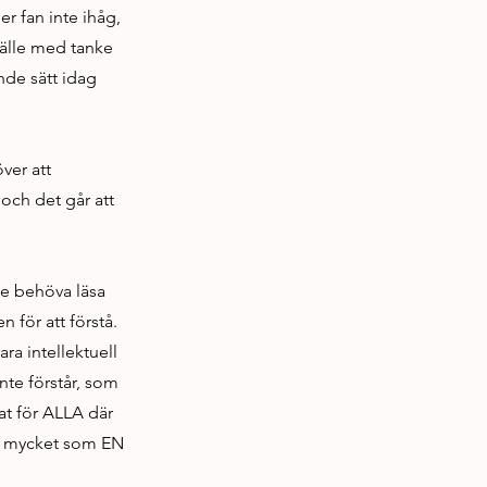
r fan inte ihåg,
mhälle med tanke
nde sätt idag
ver att
och det går att
nte behöva läsa
 för att förstå.
ra intellektuell
nte förstår, som
at för ALLA där
så mycket som EN