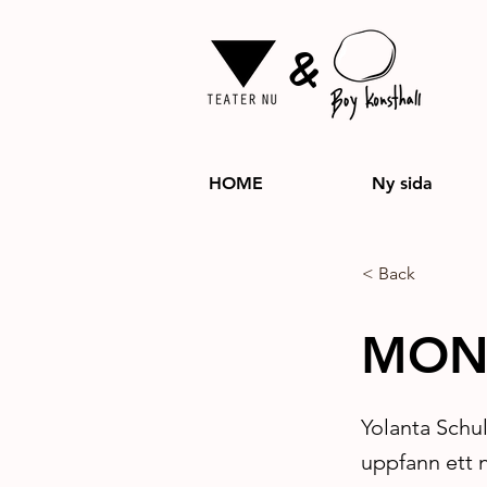
&
HOME
Ny sida
< Back
MON
Yolanta Schul
uppfann ett n