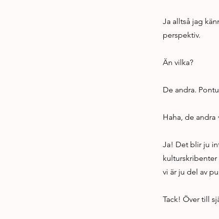
Ja alltså jag kän
perspektiv.
Än vilka?
De andra. Pontu
Haha, de andra 
Ja! Det blir ju i
kulturskribenter
vi är ju del av p
Tack! Över till s