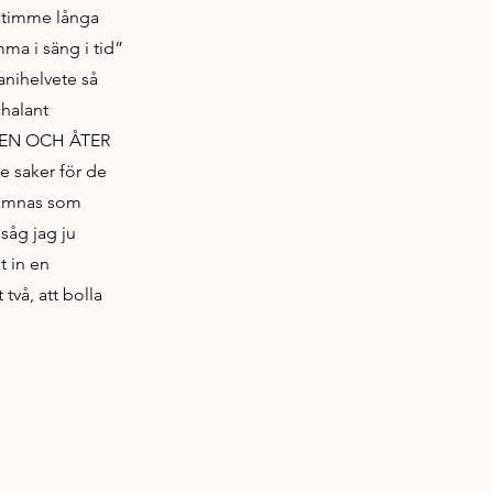
v timme långa
mma i säng i tid”
fanihelvete så
chalant
USEN OCH ÅTER
e saker för de
enämnas som
såg jag ju
t in en
två, att bolla