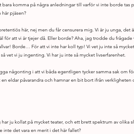
t bara komma på några anledningar till varför vi inte borde tas på
n här pjäsen?
pretentiös här, nej men du får censurera mig. Vi är ju unga, det ä
äl för att vi är tjejer då. Eller borde? Aha, jag trodde du frågade 
var! Borde… För att vi inte har koll typ! Vi vet ju inte så mycket.
å vet vi ju ingenting. Vi har ju inte så mycket livserfarenhet.
igga någonting i att vi båda egentligen tycker samma sak om fö
tt en eldar påvarandra och hamnar en bit bort ifrån verkligheten 
har ju kollat på mycket teater, och ett brett spektrum av olika s
inte det vara en merit i det här fallet?