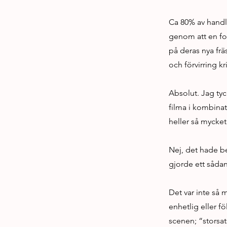
Ca 80% av handl
genom att en fo
på deras nya frä
och förvirring 
Absolut. Jag tyc
filma i kombinat
heller så mycket
Nej, det hade beh
gjorde ett sådan
Det var inte så 
enhetlig eller fö
scenen; “storsa