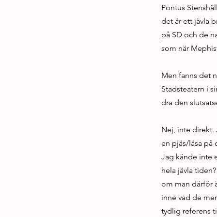
Pontus Stenshäll
det är ett jävla 
på SD och de nat
som när Mephisto
Men fanns det nå
Stadsteatern i s
dra den slutsats
Nej, inte direkt.
en pjäs/läsa på 
Jag kände inte e
hela jävla tide
om man därför är
inne vad de men
tydlig referens 