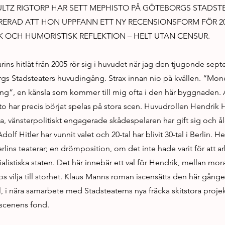
LTZ RIGTORP HAR SETT MEPHISTO PÅ GÖTEBORGS STADST
RERAD ATT HON UPPFANN ETT NY RECENSIONSFORM FÖR 201
SK OCH HUMORISTISK REFLEKTION – HELT UTAN CENSUR.
arins hitlåt från 2005 rör sig i huvudet när jag den tjugonde sep
 Stadsteaters huvudingång. Strax innan nio på kvällen. “Mone
ng”, en känsla som kommer till mig ofta i den här byggnaden. 
o har precis börjat spelas på stora scen. Huvudrollen Hendrik 
a, vänsterpolitiskt engagerade skådespelaren har gift sig och ål
olf Hitler har vunnit valet och 20-tal har blivit 30-tal i Berlin. He
erlins teaterar; en drömposition, om det inte hade varit för att a
alistiska staten. Det här innebär ett val för Hendrik, mellan mora
os vilja till storhet. Klaus Manns roman iscensätts den här gången
, i nära samarbete med Stadsteaterns nya fräcka skitstora proje
 scenens fond.