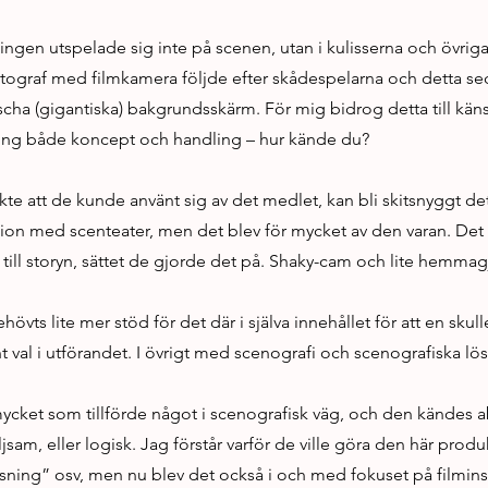
ingen utspelade sig inte på scenen, utan i kulisserna och övri
tograf med filmkamera följde efter skådespelarna och detta se
scha (gigantiska) bakgrundsskärm. För mig bidrog detta till känsl
kring både koncept och handling – hur kände du?
kte att de kunde använt sig av det medlet, kan bli skitsnyggt de
ion med scenteater, men det blev för mycket av den varan. Det t
 till storyn, sättet de gjorde det på. Shaky-cam och lite hemmag
övts lite mer stöd för det där i själva innehållet för att en skulle
t val i utförandet. I övrigt med scenografi och scenografiska lö
mycket som tillförde något i scenografisk väg, och den kändes a
ljsam, eller logisk. Jag förstår varför de ville göra den här prod
tsning” osv, men nu blev det också i och med fokuset på filmin